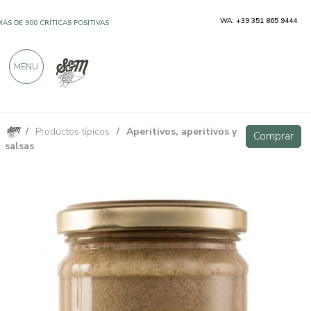
WA: +39 351 865 9444
MÁS DE 900 CRÍTICAS POSITIVAS
MENU
/
Productos típicos
/
Aperitivos, aperitivos y
Crema de hongos porcini 180 g
Comprar
Comprar
salsas