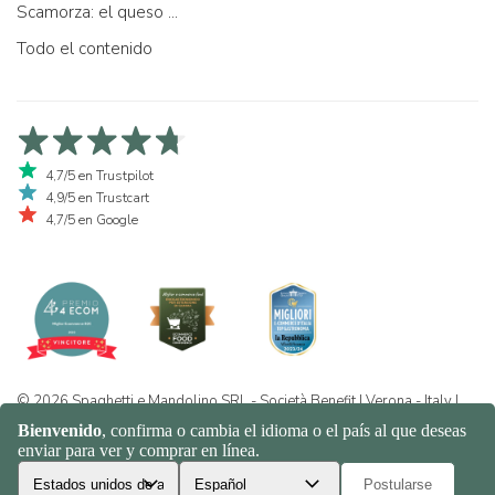
Scamorza: el queso ...
Todo el contenido
4,7/5 en Trustpilot
4,9/5 en Trustcart
4,7/5 en Google
© 2026 Spaghetti e Mandolino SRL - Società Benefit | Verona - Italy |
+39 351 865 9444 | P.I. IT04913730232 | Certificazione BIO: IT-BIO-
016.380-0110744.2026.001 | REA VR-455804 |
Política de privacidad
y cookies
|
Sitemap