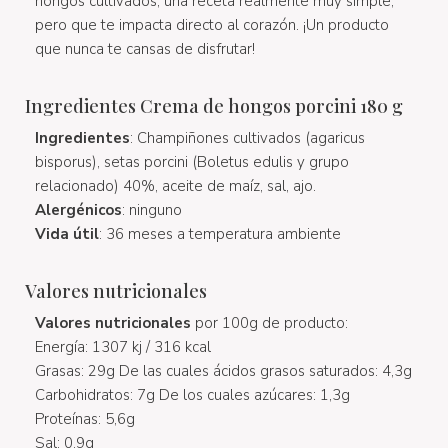
hongos cultivados, una receta realmente muy simple,
pero que te impacta directo al corazón. ¡Un producto
que nunca te cansas de disfrutar!
Ingredientes Crema de hongos porcini 180 g
Ingredientes
: Champiñones cultivados (agaricus
bisporus), setas porcini (Boletus edulis y grupo
relacionado) 40%, aceite de maíz, sal, ajo.
Alergénicos
: ninguno
Vida útil
: 36 meses a temperatura ambiente
Valores nutricionales
Valores nutricionales
por 100g de producto:
Energía: 1307 kj / 316 kcal
Grasas: 29g De las cuales ácidos grasos saturados: 4,3g
Carbohidratos: 7g De los cuales azúcares: 1,3g
Proteínas: 5,6g
Sal: 0,9g