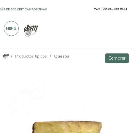
WA: +39 351 865 9444
MÁS DE 900 CRÍTICAS POSITIVAS
MENU
/
Productos típicos
/
Quesos
Alpine Bagoss 24 meses Slow Food Presidium 200 g
Comprar
Comprar