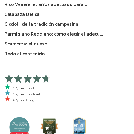
Riso Venere: el arroz adecuado para...
Calabaza Delica
Ciccioli, de la tradición campesina
Parmigiano Reggiano: cómo elegir el adecuado
Scamorza: el queso ...
Todo el contenido
4,7/5 en Trustpilot
4,9/5 en Trustcart
4,7/5 en Google