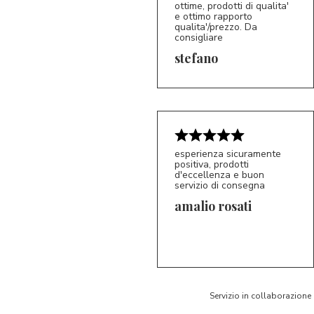
ottime, prodotti di qualita'
e ottimo rapporto
qualita'/prezzo. Da
consigliare
5/5
S*
stefano
esperienza sicuramente
positiva, prodotti
d'eccellenza e buon
servizio di consegna
amalio rosati
5/5
AR
Servizio in collaborazione