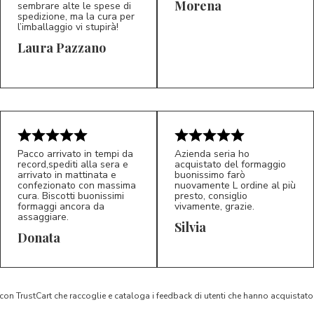
Morena
sembrare alte le spese di
spedizione, ma la cura per
l’imballaggio vi stupirà!
Laura Pazzano
5/5
5/5
LP
M*
Pacco arrivato in tempi da
Azienda seria ho
record,spediti alla sera e
acquistato del formaggio
arrivato in mattinata e
buonissimo farò
confezionato con massima
nuovamente L ordine al più
cura. Biscotti buonissimi
presto, consiglio
formaggi ancora da
vivamente, grazie.
assaggiare.
Silvia
5/5
5/5
D*
S*
Donata
 con TrustCart che raccoglie e cataloga i feedback di utenti che hanno acquista