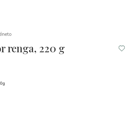
éneto
r renga, 220 g
20g