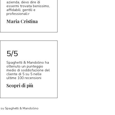
azienda, devo dire di
essermi trovata benissimo,
affidabili, gentili e
professionali.r
5/5
MC
Maria Cristina
5/5
Spaghetti & Mandolino ha
ottenuto un punteggio
medio di soddisfazione del
cliente di 5 su 5 nelle
ultime 100 recensioni
Scopri di più
to su Spaghetti & Mandolino