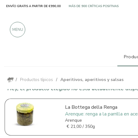
ENVÍO GRATIS A PARTIR DE €990,00
SOLO PRODUCTOS DE FABRICANTES EXCELE
MÁS DE 900 CRÍTICAS POSITIVAS
MENU
Produc
/
Productos típicos
/
Aperitivos, aperitivos y salsas
Hey, el producto elegido no está actualmente disp
La Bottega della Renga
Arenque: renga a la parrilla en ac
Arenque
€
21,00 / 350g