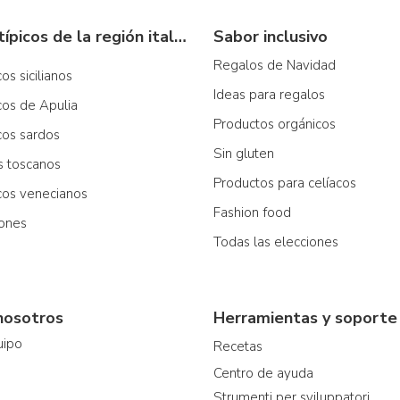
Productos típicos de la región italiana
Sabor inclusivo
Regalos de Navidad
os sicilianos
Ideas para regalos
cos de Apulia
Productos orgánicos
cos sardos
Sin gluten
os toscanos
Productos para celíacos
icos venecianos
Fashion food
iones
Todas las elecciones
nosotros
Herramientas y soporte
uipo
Recetas
Centro de ayuda
Strumenti per sviluppatori