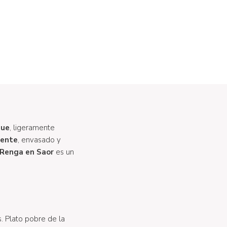
que
, ligeramente
mente
, envasado y
Renga en Saor
es un
s. Plato pobre de la