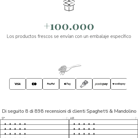
+100.000
Los productos frescos se envían con un embalaje específico
Di seguito 8 di 898 recensioni di clienti Spaghetti & Mandolino
5/5
5/5
S*
AR
5/5
5/5
LP
D*
5/5
5/5
M*
S*
5/5
Tutto ok. Consegna celere , pacco
esperienza sicuramente positiva,
MC
perfetto, formaggio arrivato in
prodotti d'eccellenza e buon
Ottimi formaggi vegani, consegna
Pacco arrivato in tempi da