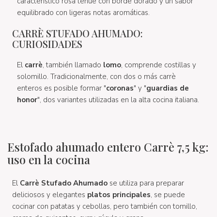
característico rosa tenue con borde dorado y un sabor
equilibrado con ligeras notas aromáticas.
CARRÈ STUFADO AHUMADO:
CURIOSIDADES
El
carrè
, también llamado
lomo
, comprende costillas y
solomillo. Tradicionalmente, con dos o más carrè
enteros es posible formar "
coronas
" y "
guardias de
honor
", dos variantes utilizadas en la alta cocina italiana.
Estofado ahumado entero Carrè 7,5 kg:
uso en la cocina
El
Carrè Stufado Ahumado
se utiliza para preparar
deliciosos y elegantes
platos principales
, se puede
cocinar con patatas y cebollas, pero también con tomillo,