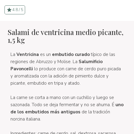
4.8 / 5
Salami de ventricina medio picante,
1,5 kg
La
Ventricina
es un
embutido curado
típico de las
regiones de Abruzzo y Molise. La
Salumificio
Pavoncelli
lo produce con carne de cerdo puro picada
y aromatizada con la adición de pimiento dulce y
picante, embutido en tripa y atado.
La carne se corta a mano con un cuchillo y luego se
sazonada. Todo se deja fermentar y no se ahuma. É
uno
de los embutidos más antiguos
de la tradición
norcina italiana.
Ingredientes: carne de cerdo, sal, dextrosa, sacarosa,