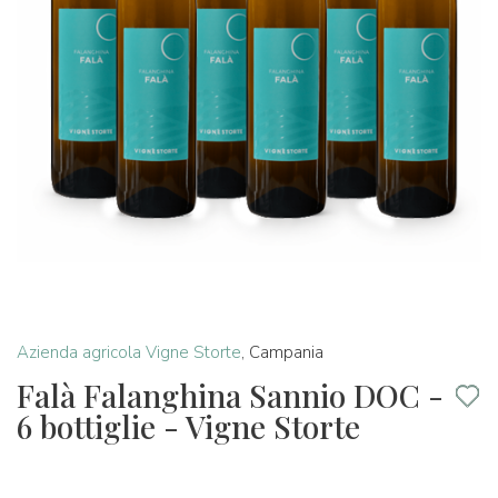
Azienda agricola Vigne Storte
,
Campania
Falà Falanghina Sannio DOC -
6 bottiglie - Vigne Storte