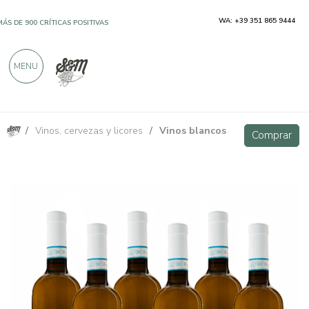
WA: +39 351 865 9444
MÁS DE 900 CRÍTICAS POSITIVAS
MENU
/
Vinos, cervezas y licores
/
Vinos blancos
Falà Falanghina Sannio DOC - 6 bottiglie - Vigne Storte
VIP
Comprar
Comprar