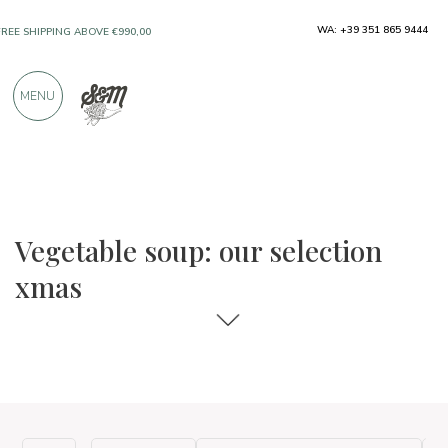
WA: +39 351 865 9444
FREE SHIPPING ABOVE €990,00
ONLY PRODUCTS FROM EXCELLENT
MENU
MANUFACTURERS
OVER 900 POSITIVE REVIEWS
The food and wine selections
Xmas
Vegetable soup: our selection
xmas