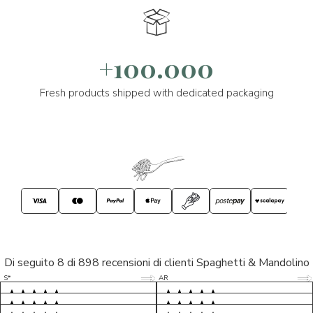
+100.000
Fresh products shipped with dedicated packaging
Di seguito 8 di 898 recensioni di clienti Spaghetti & Mandolino
5/5
5/5
S*
AR
5/5
5/5
LP
D*
5/5
5/5
M*
S*
5/5
Tutto ok. Consegna celere , pacco
esperienza sicuramente positiva,
MC