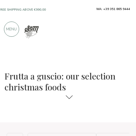
WA: +39 351 865 9444
FREE SHIPPING ABOVE €990,00
ONLY PRODUCTS FROM EXCELLENT
MENU
MANUFACTURERS
OVER 900 POSITIVE REVIEWS
The food and wine selections
Christmas foods
Frutta a guscio: our selection
christmas foods