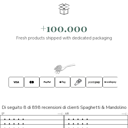
+100.000
Fresh products shipped with dedicated packaging
Di seguito 8 di 898 recensioni di clienti Spaghetti & Mandolino
5/5
5/5
S*
AR
5/5
5/5
LP
D*
5/5
5/5
M*
S*
5/5
Tutto ok. Consegna celere , pacco
esperienza sicuramente positiva,
MC