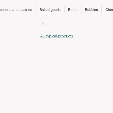
Back
Next
All typical products