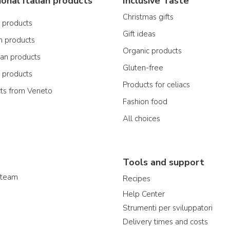
ional Italian products
Inclusive Taste
Christmas gifts
n products
Gift ideas
n products
Organic products
ian products
Gluten-free
n products
Products for celiacs
cts from Veneto
Fashion food
All choices
Tools and support
 team
Recipes
Help Center
Strumenti per sviluppatori
Delivery times and costs