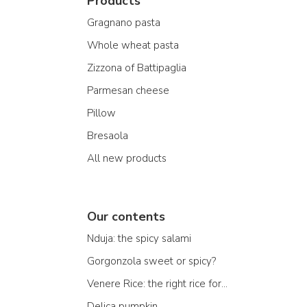
Products
Gragnano pasta
Whole wheat pasta
Zizzona of Battipaglia
Parmesan cheese
Pillow
Bresaola
All new products
Our contents
Nduja: the spicy salami
Gorgonzola sweet or spicy?
Venere Rice: the right rice for...
Delica pumpkin