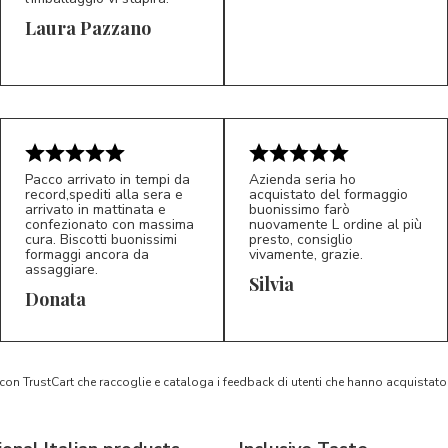
Laura Pazzano
5/5
5/5
LP
M*
Pacco arrivato in tempi da
Azienda seria ho
record,spediti alla sera e
acquistato del formaggio
arrivato in mattinata e
buonissimo farò
confezionato con massima
nuovamente L ordine al più
cura. Biscotti buonissimi
presto, consiglio
formaggi ancora da
vivamente, grazie.
assaggiare.
Silvia
5/5
5/5
D*
S*
Donata
 con TrustCart che raccoglie e cataloga i feedback di utenti che hanno acquista