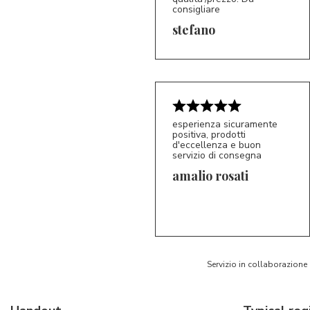
consigliare
5/5
S*
stefano
esperienza sicuramente
positiva, prodotti
d'eccellenza e buon
servizio di consegna
amalio rosati
5/5
AR
Servizio in collaborazione