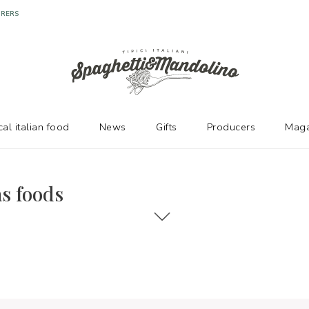
URERS
cal italian food
News
Gifts
Producers
Maga
as foods