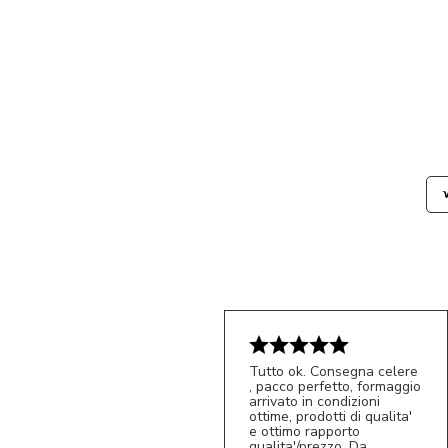
Tutto ok. Consegna celere
, pacco perfetto, formaggio
arrivato in condizioni
ottime, prodotti di qualita'
e ottimo rapporto
qualita'/prezzo. Da