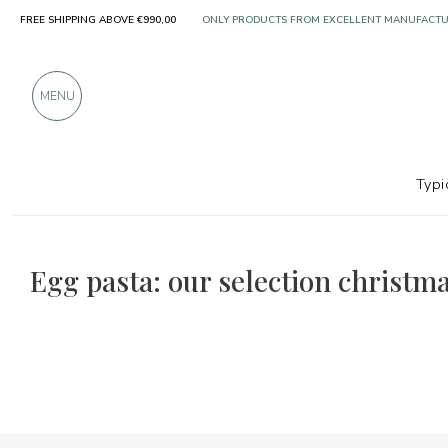
FREE SHIPPING ABOVE €990,00
ONLY PRODUCTS FROM EXCELLENT MANUFACT
OVER 900 POSITIVE REVIEWS
MENU
Typi
The food and wine selections
Christmas foods
Egg pasta: our selection christm