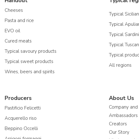
Handout
Typical reg
Cheeses
Typical Sicilia
Pasta and rice
Typical Apulia
EVO oil
Typical Sardin
Cured meats
Typical Tusca
Typical savoury products
Typical produ
Typical sweet products
All regions
Wines, beers and spirits
Producers
About Us
Company and
Pastificio Felicetti
Ambassadors
Acquerello riso
Creators
Beppino Occelli
Our Story
Arrigoni formaggi