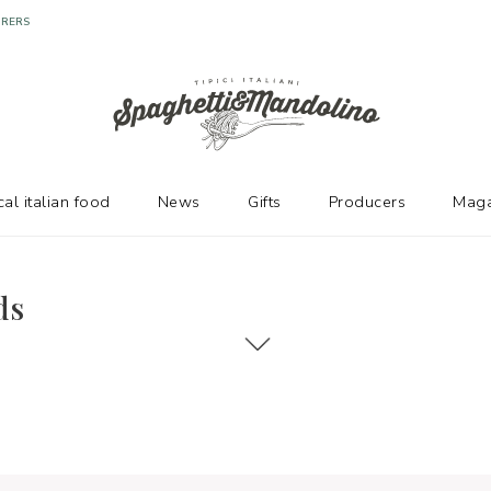
URERS
cal italian food
News
Gifts
Producers
Maga
ds