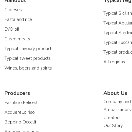
Handout
Typical reg
Cheeses
Typical Sicilia
Pasta and rice
Typical Apulia
EVO oil
Typical Sardin
Cured meats
Typical Tusca
Typical savoury products
Typical produ
Typical sweet products
All regions
Wines, beers and spirits
Producers
About Us
Company and
Pastificio Felicetti
Ambassadors
Acquerello riso
Creators
Beppino Occelli
Our Story
Arrigoni formaggi