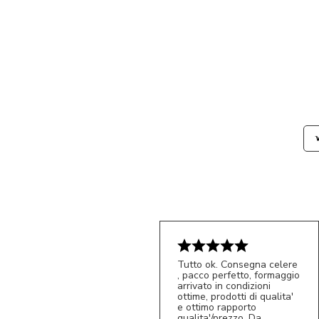
Tutto ok. Consegna celere
, pacco perfetto, formaggio
arrivato in condizioni
ottime, prodotti di qualita'
e ottimo rapporto
qualita'/prezzo. Da