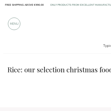
FREE SHIPPING ABOVE €990,00
ONLY PRODUCTS FROM EXCELLENT MANUFACT
OVER 900 POSITIVE REVIEWS
MENU
Typi
The food and wine selections
Christmas foods
Rice: our selection christmas foo