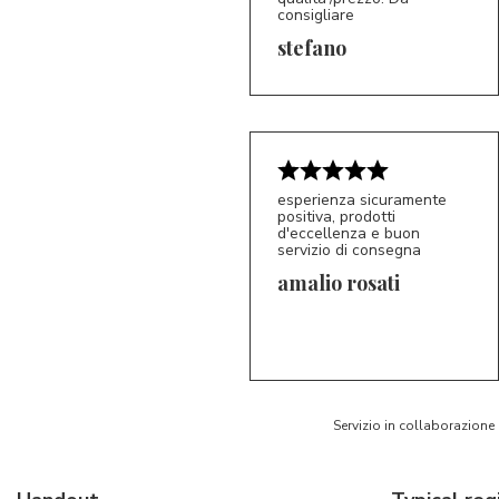
consigliare
5/5
S*
stefano
esperienza sicuramente
positiva, prodotti
d'eccellenza e buon
servizio di consegna
amalio rosati
5/5
AR
Servizio in collaborazione