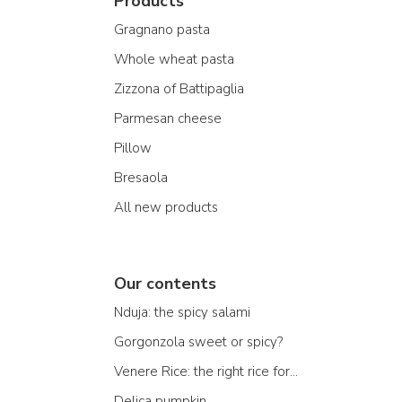
Products
Gragnano pasta
Whole wheat pasta
Zizzona of Battipaglia
Parmesan cheese
Pillow
Bresaola
All new products
Our contents
Nduja: the spicy salami
Gorgonzola sweet or spicy?
Venere Rice: the right rice for...
Delica pumpkin