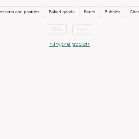
Back
Next
All typical products