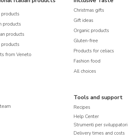
ional Italian products
Inclusive Taste
Christmas gifts
n products
Gift ideas
n products
Organic products
ian products
Gluten-free
n products
Products for celiacs
cts from Veneto
Fashion food
All choices
Tools and support
 team
Recipes
Help Center
Strumenti per sviluppatori
Delivery times and costs