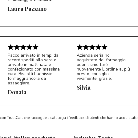
Laura Pazzano
5/5
5/5
LP
M*
Pacco arrivato in tempi da
Azienda seria ho
record,spediti alla sera e
acquistato del formaggio
arrivato in mattinata e
buonissimo farò
confezionato con massima
nuovamente L ordine al più
cura. Biscotti buonissimi
presto, consiglio
formaggi ancora da
vivamente, grazie.
assaggiare.
Silvia
5/5
5/5
D*
S*
Donata
 con TrustCart che raccoglie e cataloga i feedback di utenti che hanno acquista