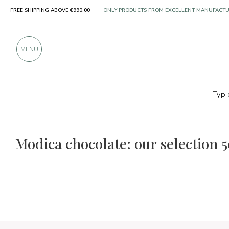
FREE SHIPPING ABOVE €990,00
ONLY PRODUCTS FROM EXCELLENT MANUFACT
OVER 900 POSITIVE REVIEWS
MENU
Typi
The food and wine selections
50 Special
Modica chocolate: our selection 5