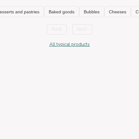
Back
Next
All typical products