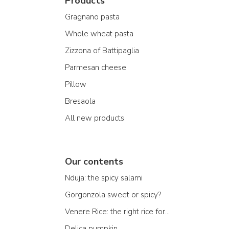
Products
Gragnano pasta
Whole wheat pasta
Zizzona of Battipaglia
Parmesan cheese
Pillow
Bresaola
All new products
Our contents
Nduja: the spicy salami
Gorgonzola sweet or spicy?
Venere Rice: the right rice for...
Delica pumpkin