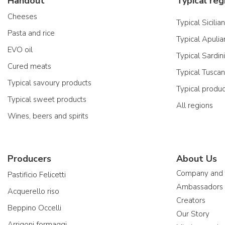
Handout
Typical reg
Cheeses
Typical Sicilia
Pasta and rice
Typical Apulia
EVO oil
Typical Sardin
Cured meats
Typical Tusca
Typical savoury products
Typical produ
Typical sweet products
All regions
Wines, beers and spirits
Producers
About Us
Company and
Pastificio Felicetti
Ambassadors
Acquerello riso
Creators
Beppino Occelli
Our Story
Arrigoni formaggi