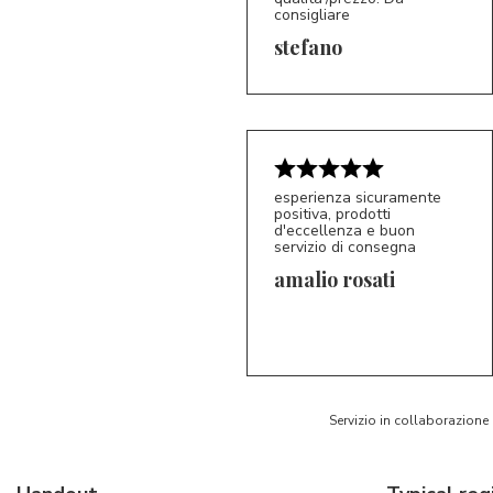
consigliare
5/5
S*
stefano
esperienza sicuramente
positiva, prodotti
d'eccellenza e buon
servizio di consegna
amalio rosati
5/5
AR
Servizio in collaborazione