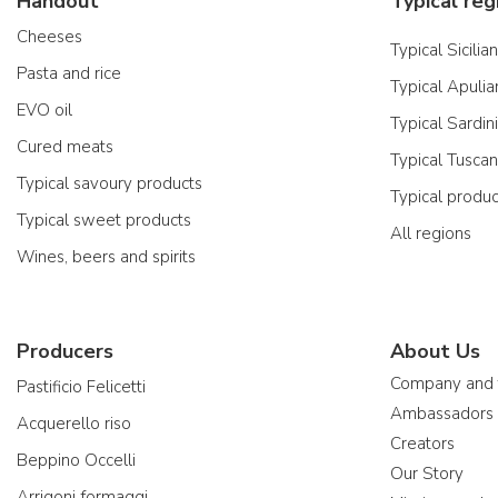
Handout
Typical reg
Cheeses
Typical Sicilia
Pasta and rice
Typical Apulia
EVO oil
Typical Sardin
Cured meats
Typical Tusca
Typical savoury products
Typical produ
Typical sweet products
All regions
Wines, beers and spirits
Producers
About Us
Company and
Pastificio Felicetti
Ambassadors
Acquerello riso
Creators
Beppino Occelli
Our Story
Arrigoni formaggi