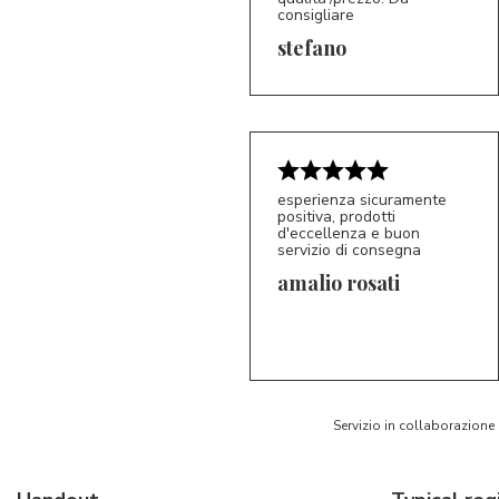
consigliare
5/5
S*
stefano
esperienza sicuramente
positiva, prodotti
d'eccellenza e buon
servizio di consegna
amalio rosati
5/5
AR
Servizio in collaborazione