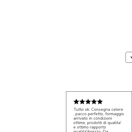
Tutto ok. Consegna celere
, pacco perfetto, formaggio
arrivato in condizioni
ottime, prodotti di qualita'
e ottimo rapporto
qualita'/prezzo. Da