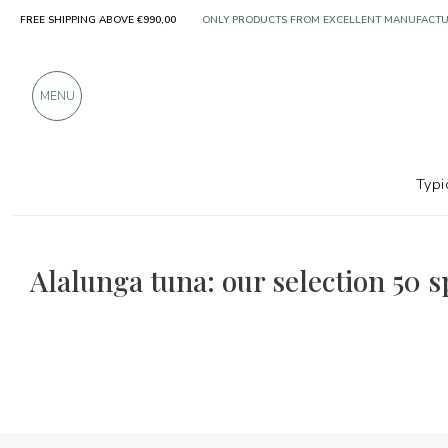
FREE SHIPPING ABOVE €990,00
ONLY PRODUCTS FROM EXCELLENT MANUFACT
OVER 900 POSITIVE REVIEWS
MENU
Typi
The food and wine selections
50 Special
Alalunga tuna: our selection 50 s