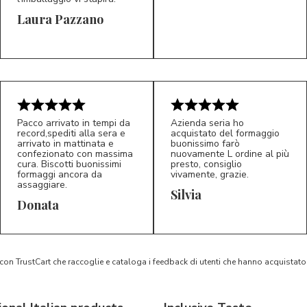
Laura Pazzano
5/5
5/5
LP
M*
Pacco arrivato in tempi da
Azienda seria ho
record,spediti alla sera e
acquistato del formaggio
arrivato in mattinata e
buonissimo farò
confezionato con massima
nuovamente L ordine al più
cura. Biscotti buonissimi
presto, consiglio
formaggi ancora da
vivamente, grazie.
assaggiare.
Silvia
5/5
5/5
D*
S*
Donata
 con TrustCart che raccoglie e cataloga i feedback di utenti che hanno acquista