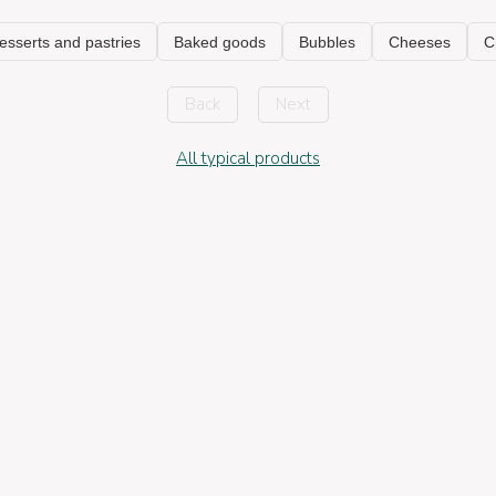
Back
Next
All typical products