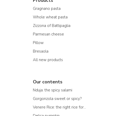
Products
Gragnano pasta
Whole wheat pasta
Zizzona of Battipaglia
Parmesan cheese
Pillow
Bresaola
All new products
Our contents
Nduja: the spicy salami
Gorgonzola sweet or spicy?
Venere Rice: the right rice for...
Delica pumpkin