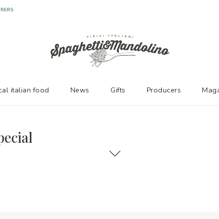
URERS
cal italian food
News
Gifts
Producers
Maga
pecial