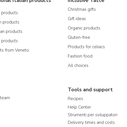
ional Italian products
Inclusive Taste
Christmas gifts
n products
Gift ideas
n products
Organic products
ian products
Gluten-free
n products
Products for celiacs
cts from Veneto
Fashion food
All choices
Tools and support
 team
Recipes
Help Center
Strumenti per sviluppatori
Delivery times and costs