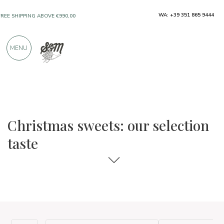
ONLY PRODUCTS FROM EXCELLENT
WA: +39 351 865 9444
MANUFACTURERS
MENU
OVER 900 POSITIVE REVIEWS
The food and wine selections
Taste
Christmas sweets: our selection
taste