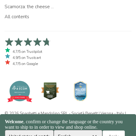
Scamorza: the cheese ...
All contents
4,7/5 on Trustpilot
4,9/5 on Trustcart
4,7/5 on Google
© 2026 Spaghetti e Mandolino SRL - Società Benefit | Verona - Italy |
+39 351 865 9444 | P.I. IT04913730232 | Certificazione BIO: IT-BIO-
016.380-0110744.2026.001 | REA VR-455804 |
Privacy and cookie
policy
|
Sitemap