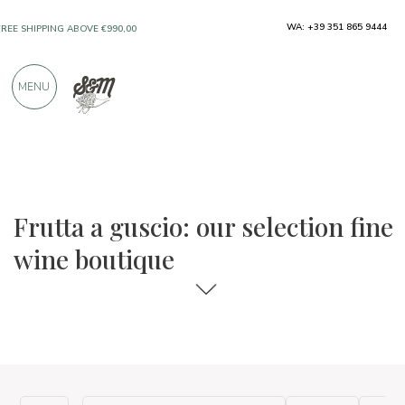
WA: +39 351 865 9444
FREE SHIPPING ABOVE €990,00
ONLY PRODUCTS FROM EXCELLENT
MENU
MANUFACTURERS
OVER 900 POSITIVE REVIEWS
The food and wine selections
Fine wine boutique
Frutta a guscio: our selection fine
wine boutique