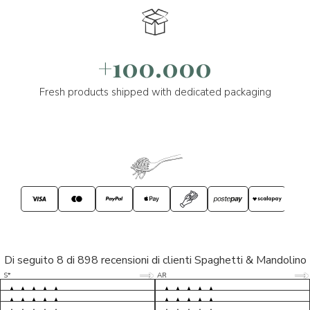
+100.000
Fresh products shipped with dedicated packaging
Di seguito 8 di 898 recensioni di clienti Spaghetti & Mandolino
5/5
5/5
S*
AR
5/5
5/5
LP
D*
5/5
5/5
M*
S*
5/5
Tutto ok. Consegna celere , pacco
esperienza sicuramente positiva,
MC