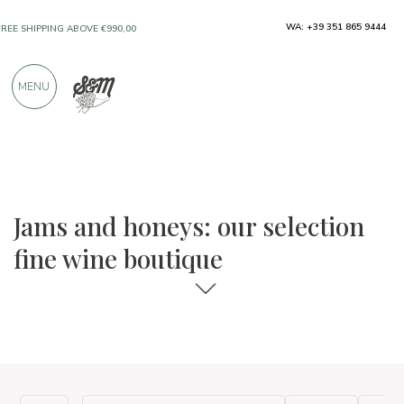
WA: +39 351 865 9444
FREE SHIPPING ABOVE €990,00
ONLY PRODUCTS FROM EXCELLENT
MENU
MANUFACTURERS
OVER 900 POSITIVE REVIEWS
The food and wine selections
Fine wine boutique
Jams and honeys: our selection
fine wine boutique