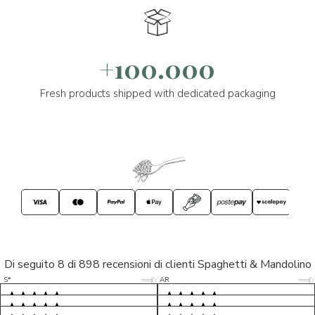
+100.000
Fresh products shipped with dedicated packaging
Di seguito 8 di 898 recensioni di clienti Spaghetti & Mandolino
5/5
5/5
S*
AR
5/5
5/5
LP
D*
5/5
5/5
M*
S*
5/5
Tutto ok. Consegna celere , pacco
esperienza sicuramente positiva,
MC