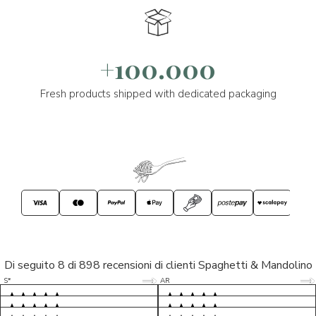
+100.000
Fresh products shipped with dedicated packaging
Di seguito 8 di 898 recensioni di clienti Spaghetti & Mandolino
5/5
5/5
S*
AR
5/5
5/5
LP
D*
5/5
5/5
M*
S*
5/5
Tutto ok. Consegna celere , pacco
esperienza sicuramente positiva,
MC