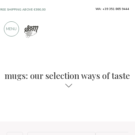
WA: +39 351 865 9444
FREE SHIPPING ABOVE €990,00
ONLY PRODUCTS FROM EXCELLENT
MENU
MANUFACTURERS
OVER 900 POSITIVE REVIEWS
The food and wine selections
Ways of Taste
mugs: our selection ways of taste