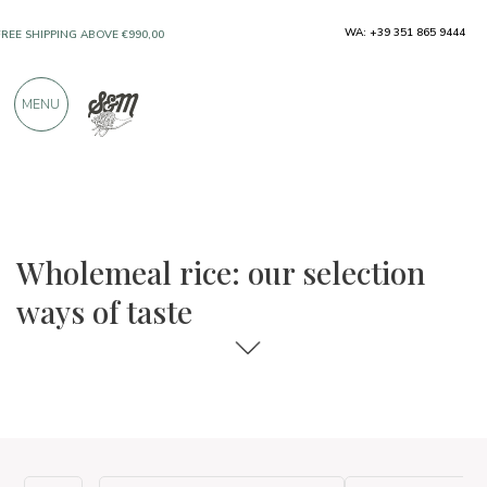
WA: +39 351 865 9444
FREE SHIPPING ABOVE €990,00
ONLY PRODUCTS FROM EXCELLENT
MENU
MANUFACTURERS
OVER 900 POSITIVE REVIEWS
The food and wine selections
Ways of Taste
Wholemeal rice: our selection
ways of taste