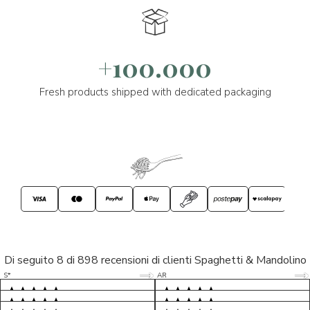
+100.000
Fresh products shipped with dedicated packaging
Di seguito 8 di 898 recensioni di clienti Spaghetti & Mandolino
5/5
5/5
S*
AR
5/5
5/5
LP
D*
5/5
5/5
M*
S*
5/5
Tutto ok. Consegna celere , pacco
esperienza sicuramente positiva,
MC