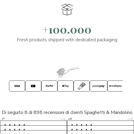
+100.000
Fresh products shipped with dedicated packaging
Di seguito 8 di 898 recensioni di clienti Spaghetti & Mandolino
5/5
5/5
S*
AR
5/5
5/5
LP
D*
5/5
5/5
M*
S*
5/5
Tutto ok. Consegna celere , pacco
esperienza sicuramente positiva,
MC