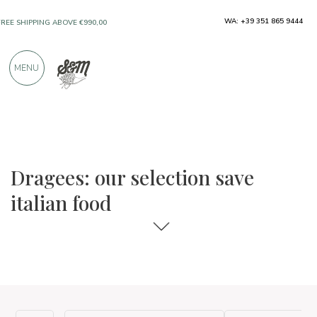
WA: +39 351 865 9444
FREE SHIPPING ABOVE €990,00
ONLY PRODUCTS FROM EXCELLENT
MENU
MANUFACTURERS
OVER 900 POSITIVE REVIEWS
The food and wine selections
Save Italian Food
Dragees: our selection save
italian food