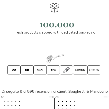
+100.000
Fresh products shipped with dedicated packaging
Di seguito 8 di 898 recensioni di clienti Spaghetti & Mandolino
5/5
5/5
S*
AR
5/5
5/5
LP
D*
5/5
5/5
M*
S*
5/5
Tutto ok. Consegna celere , pacco
esperienza sicuramente positiva,
MC