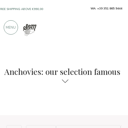
WA: +39 351 865 9444
FREE SHIPPING ABOVE €990,00
ONLY PRODUCTS FROM EXCELLENT
MENU
MANUFACTURERS
OVER 900 POSITIVE REVIEWS
The food and wine selections
Famous
Anchovies: our selection famous