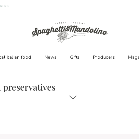
URERS
cal italian food
News
Gifts
Producers
Maga
t preservatives