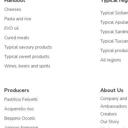
Handout
Typical reg
Cheeses
Typical Sicilia
Pasta and rice
Typical Apulia
EVO oil
Typical Sardin
Cured meats
Typical Tusca
Typical savoury products
Typical produ
Typical sweet products
All regions
Wines, beers and spirits
Producers
About Us
Company and
Pastificio Felicetti
Ambassadors
Acquerello riso
Creators
Beppino Occelli
Our Story
Arrigoni formaggi