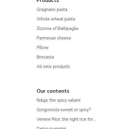
Products
Gragnano pasta
Whole wheat pasta
Zizzona of Battipaglia
Parmesan cheese
Pillow
Bresaola
All new products
Our contents
Nduja: the spicy salami
Gorgonzola sweet or spicy?
Venere Rice: the right rice for...
Delica pumpkin