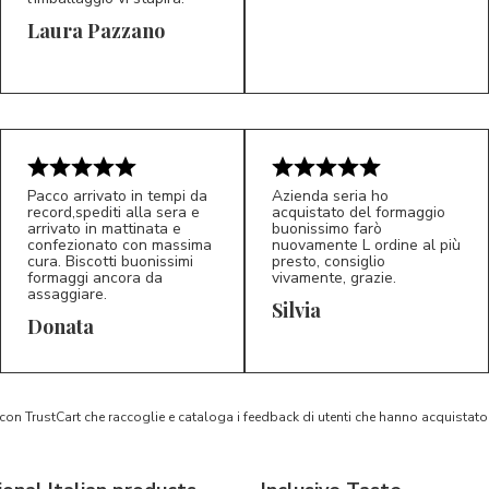
Laura Pazzano
5/5
5/5
LP
M*
Pacco arrivato in tempi da
Azienda seria ho
record,spediti alla sera e
acquistato del formaggio
arrivato in mattinata e
buonissimo farò
confezionato con massima
nuovamente L ordine al più
cura. Biscotti buonissimi
presto, consiglio
formaggi ancora da
vivamente, grazie.
assaggiare.
Silvia
5/5
5/5
D*
S*
Donata
 con TrustCart che raccoglie e cataloga i feedback di utenti che hanno acquista