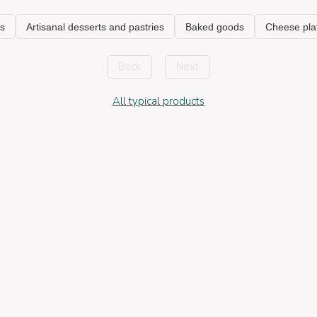
Back
Next
All typical products