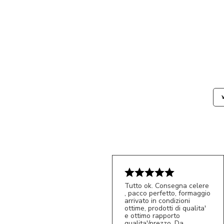
Tutto ok. Consegna celere
, pacco perfetto, formaggio
arrivato in condizioni
ottime, prodotti di qualita'
e ottimo rapporto
qualita'/prezzo. Da