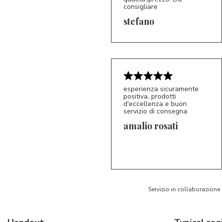
consigliare
5/5
S*
stefano
esperienza sicuramente
positiva, prodotti
d'eccellenza e buon
servizio di consegna
amalio rosati
5/5
AR
Servizio in collaborazione