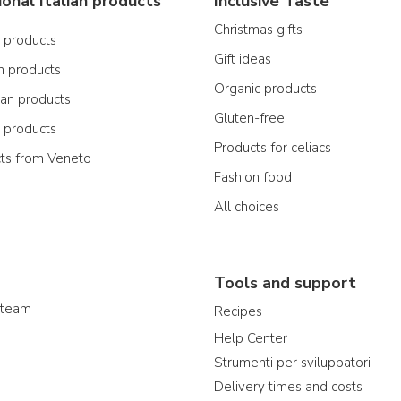
ional Italian products
Inclusive Taste
Christmas gifts
n products
Gift ideas
n products
Organic products
ian products
Gluten-free
n products
Products for celiacs
cts from Veneto
Fashion food
All choices
Tools and support
 team
Recipes
Help Center
Strumenti per sviluppatori
Delivery times and costs