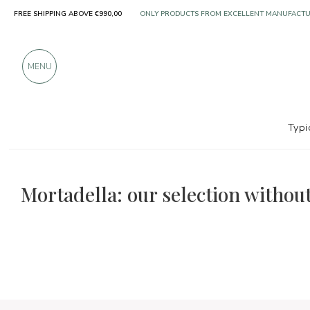
FREE SHIPPING ABOVE €990,00
ONLY PRODUCTS FROM EXCELLENT MANUFACT
OVER 900 POSITIVE REVIEWS
MENU
Typi
The food and wine selections
Without preservatives
Mortadella: our selection withou