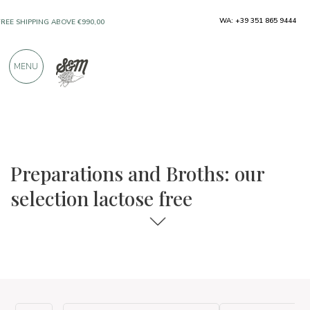
FREE SHIPPING ABOVE €990,00
WA: +39 351 865 9444
ONLY PRODUCTS FROM EXCELLENT
MANUFACTURERS
MENU
OVER 900 POSITIVE REVIEWS
The food and wine selections
Lactose free
Preparations and Broths: our
selection lactose free