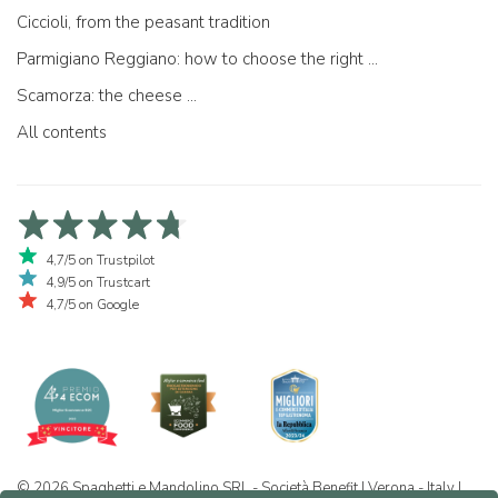
Ciccioli, from the peasant tradition
Parmigiano Reggiano: how to choose the right one
Scamorza: the cheese ...
All contents
4,7/5 on Trustpilot
4,9/5 on Trustcart
4,7/5 on Google
© 2026 Spaghetti e Mandolino SRL - Società Benefit | Verona - Italy |