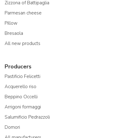
Zizzona of Battipaglia
Parmesan cheese
Pillow
Bresaola
All new products
Producers
Pastificio Felicetti
Acquerello riso
Beppino Occelli
Arrigoni formaggi
Salumificio Pedrazzoli
Domori
All manufacturers