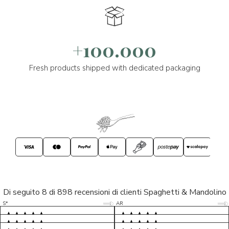
+100.000
Fresh products shipped with dedicated packaging
Di seguito 8 di 898 recensioni di clienti Spaghetti & Mandolino
5/5
5/5
S*
AR
5/5
5/5
LP
D*
5/5
5/5
M*
S*
5/5
Tutto ok. Consegna celere , pacco
esperienza sicuramente positiva,
MC