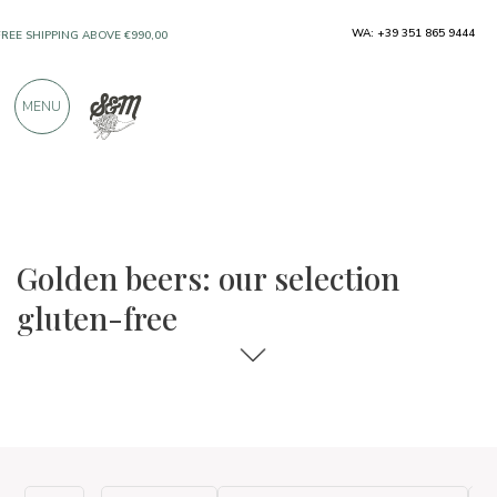
WA: +39 351 865 9444
FREE SHIPPING ABOVE €990,00
ONLY PRODUCTS FROM EXCELLENT
MENU
MANUFACTURERS
OVER 900 POSITIVE REVIEWS
The food and wine selections
Gluten-free
Golden beers: our selection
gluten-free