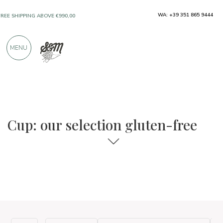
WA: +39 351 865 9444
FREE SHIPPING ABOVE €990,00
ONLY PRODUCTS FROM EXCELLENT
MENU
MANUFACTURERS
OVER 900 POSITIVE REVIEWS
The food and wine selections
Gluten-free
Cup: our selection gluten-free