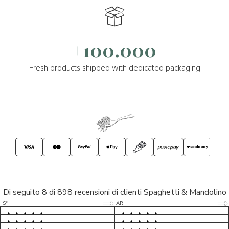
+100.000
Fresh products shipped with dedicated packaging
Di seguito 8 di 898 recensioni di clienti Spaghetti & Mandolino
5/5
5/5
S*
AR
5/5
5/5
LP
D*
5/5
5/5
M*
S*
5/5
Tutto ok. Consegna celere , pacco
esperienza sicuramente positiva,
MC