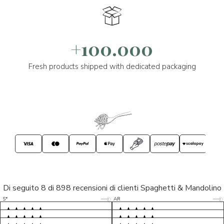
+100.000
Fresh products shipped with dedicated packaging
Di seguito 8 di 898 recensioni di clienti Spaghetti & Mandolino
5/5
5/5
S*
AR
5/5
5/5
LP
D*
5/5
5/5
M*
S*
5/5
Tutto ok. Consegna celere , pacco
esperienza sicuramente positiva,
MC