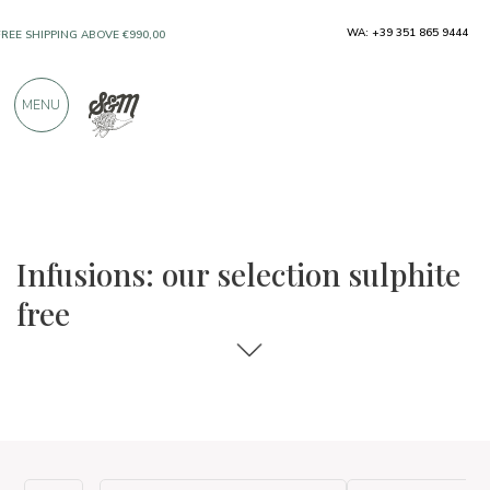
WA: +39 351 865 9444
FREE SHIPPING ABOVE €990,00
ONLY PRODUCTS FROM EXCELLENT
MENU
MANUFACTURERS
OVER 900 POSITIVE REVIEWS
The food and wine selections
Sulphite free
Infusions: our selection sulphite
free