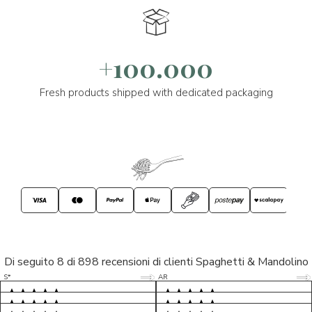
+100.000
Fresh products shipped with dedicated packaging
Di seguito 8 di 898 recensioni di clienti Spaghetti & Mandolino
5/5
5/5
S*
AR
5/5
5/5
LP
D*
5/5
5/5
M*
S*
5/5
Tutto ok. Consegna celere , pacco
esperienza sicuramente positiva,
MC