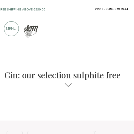
WA: +39 351 865 9444
FREE SHIPPING ABOVE €990,00
ONLY PRODUCTS FROM EXCELLENT
MENU
MANUFACTURERS
OVER 900 POSITIVE REVIEWS
The food and wine selections
Sulphite free
Gin: our selection sulphite free