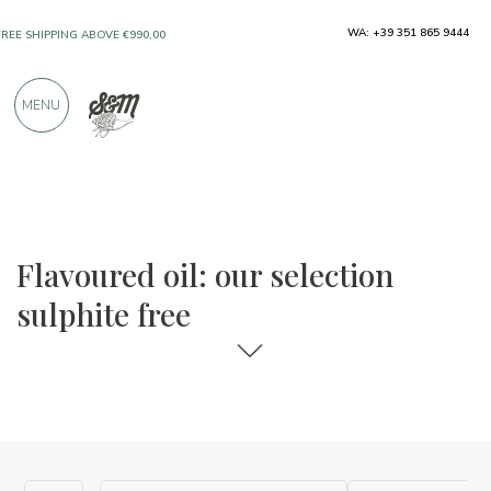
WA: +39 351 865 9444
FREE SHIPPING ABOVE €990,00
ONLY PRODUCTS FROM EXCELLENT
MENU
MANUFACTURERS
OVER 900 POSITIVE REVIEWS
The food and wine selections
Sulphite free
Flavoured oil: our selection
sulphite free