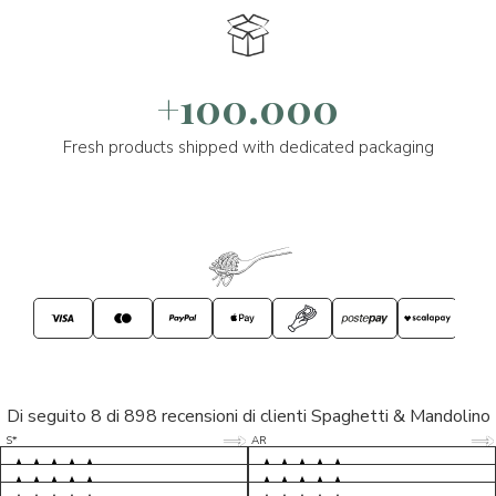
+100.000
Fresh products shipped with dedicated packaging
Di seguito 8 di 898 recensioni di clienti Spaghetti & Mandolino
5/5
5/5
S*
AR
5/5
5/5
LP
D*
5/5
5/5
M*
S*
5/5
Tutto ok. Consegna celere , pacco
esperienza sicuramente positiva,
MC