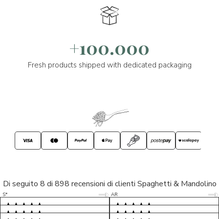
+100.000
Fresh products shipped with dedicated packaging
Di seguito 8 di 898 recensioni di clienti Spaghetti & Mandolino
5/5
5/5
S*
AR
5/5
5/5
LP
D*
5/5
5/5
M*
S*
5/5
Tutto ok. Consegna celere , pacco
esperienza sicuramente positiva,
MC