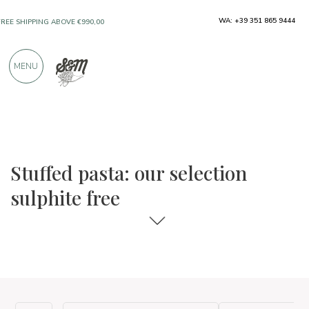
WA: +39 351 865 9444
FREE SHIPPING ABOVE €990,00
ONLY PRODUCTS FROM EXCELLENT
MENU
MANUFACTURERS
OVER 900 POSITIVE REVIEWS
The food and wine selections
Sulphite free
Stuffed pasta: our selection
sulphite free