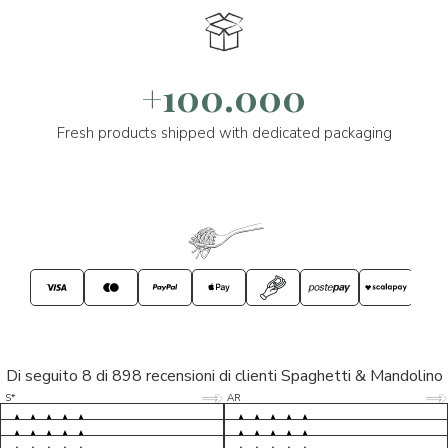
+100.000
Fresh products shipped with dedicated packaging
Di seguito 8 di 898 recensioni di clienti Spaghetti & Mandolino
5/5
5/5
S*
AR
5/5
5/5
LP
D*
5/5
5/5
M*
S*
5/5
Tutto ok. Consegna celere , pacco
esperienza sicuramente positiva,
MC