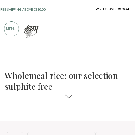
WA: +39 351 865 9444
FREE SHIPPING ABOVE €990,00
ONLY PRODUCTS FROM EXCELLENT
MENU
MANUFACTURERS
OVER 900 POSITIVE REVIEWS
The food and wine selections
Sulphite free
Wholemeal rice: our selection
sulphite free