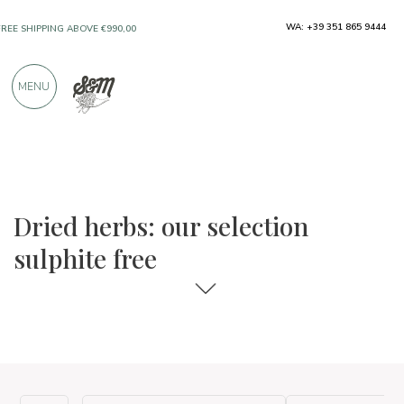
WA: +39 351 865 9444
FREE SHIPPING ABOVE €990,00
ONLY PRODUCTS FROM EXCELLENT
MENU
MANUFACTURERS
OVER 900 POSITIVE REVIEWS
The food and wine selections
Sulphite free
Dried herbs: our selection
sulphite free