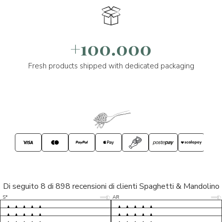
+100.000
Fresh products shipped with dedicated packaging
Di seguito 8 di 898 recensioni di clienti Spaghetti & Mandolino
5/5
5/5
S*
AR
5/5
5/5
LP
D*
5/5
5/5
M*
S*
5/5
Tutto ok. Consegna celere , pacco
esperienza sicuramente positiva,
MC