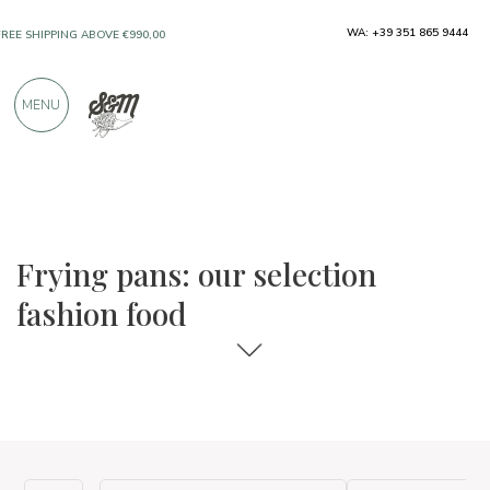
WA: +39 351 865 9444
FREE SHIPPING ABOVE €990,00
ONLY PRODUCTS FROM EXCELLENT
MENU
MANUFACTURERS
OVER 900 POSITIVE REVIEWS
The food and wine selections
Fashion food
Frying pans: our selection
fashion food