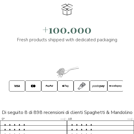
+100.000
Fresh products shipped with dedicated packaging
Di seguito 8 di 898 recensioni di clienti Spaghetti & Mandolino
5/5
5/5
S*
AR
5/5
5/5
LP
D*
5/5
5/5
M*
S*
5/5
Tutto ok. Consegna celere , pacco
esperienza sicuramente positiva,
MC