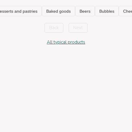
Back
Next
All typical products