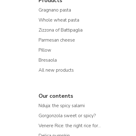
Products
Gragnano pasta
Whole wheat pasta
Zizzona of Battipaglia
Parmesan cheese
Pillow
Bresaola
All new products
Our contents
Nduja: the spicy salami
Gorgonzola sweet or spicy?
Venere Rice: the right rice for...
Delica pumpkin