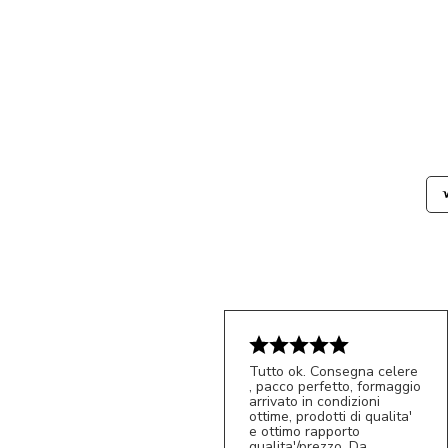
Tutto ok. Consegna celere
, pacco perfetto, formaggio
arrivato in condizioni
ottime, prodotti di qualita'
e ottimo rapporto
qualita'/prezzo. Da