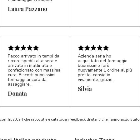
Laura Pazzano
5/5
5/5
LP
M*
Pacco arrivato in tempi da
Azienda seria ho
record,spediti alla sera e
acquistato del formaggio
arrivato in mattinata e
buonissimo farò
confezionato con massima
nuovamente L ordine al più
cura. Biscotti buonissimi
presto, consiglio
formaggi ancora da
vivamente, grazie.
assaggiare.
Silvia
5/5
5/5
D*
S*
Donata
 con TrustCart che raccoglie e cataloga i feedback di utenti che hanno acquista