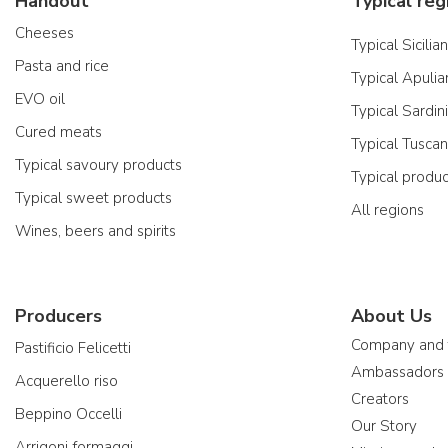
Handout
Typical reg
Cheeses
Typical Sicilia
Pasta and rice
Typical Apulia
EVO oil
Typical Sardin
Cured meats
Typical Tusca
Typical savoury products
Typical produ
Typical sweet products
All regions
Wines, beers and spirits
Producers
About Us
Company and
Pastificio Felicetti
Ambassadors
Acquerello riso
Creators
Beppino Occelli
Our Story
Arrigoni formaggi