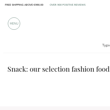
FREE SHIPPING ABOVE €990,00
OVER 900 POSITIVE REVIEWS
MENU
Typi
The food and wine selections
Fashion food
Snack: our selection fashion food