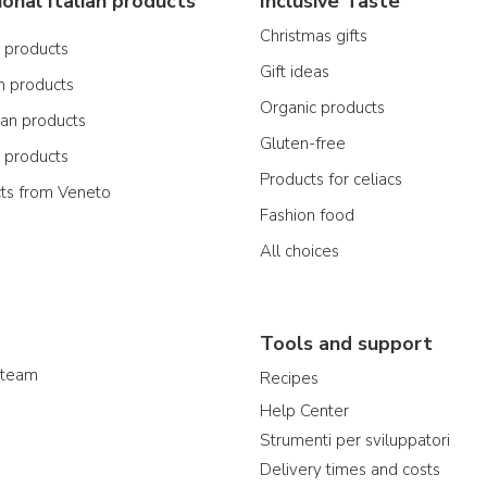
ional Italian products
Inclusive Taste
Christmas gifts
n products
Gift ideas
n products
Organic products
ian products
Gluten-free
n products
Products for celiacs
cts from Veneto
Fashion food
All choices
Tools and support
 team
Recipes
Help Center
Strumenti per sviluppatori
Delivery times and costs