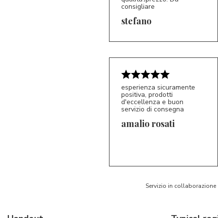
consigliare
5/5
S*
stefano
esperienza sicuramente
positiva, prodotti
d'eccellenza e buon
servizio di consegna
amalio rosati
5/5
AR
Servizio in collaborazione