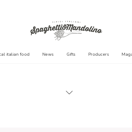
cal italian food
News
Gifts
Producers
Maga