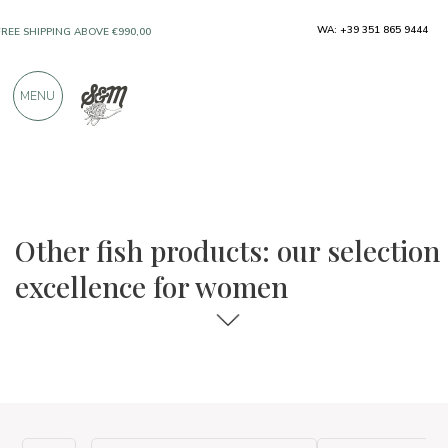
WA: +39 351 865 9444
FREE SHIPPING ABOVE €990,00
ONLY PRODUCTS FROM EXCELLENT
MENU
MANUFACTURERS
OVER 900 POSITIVE REVIEWS
The food and wine selections
Excellence for women
Other fish products: our selection
excellence for women