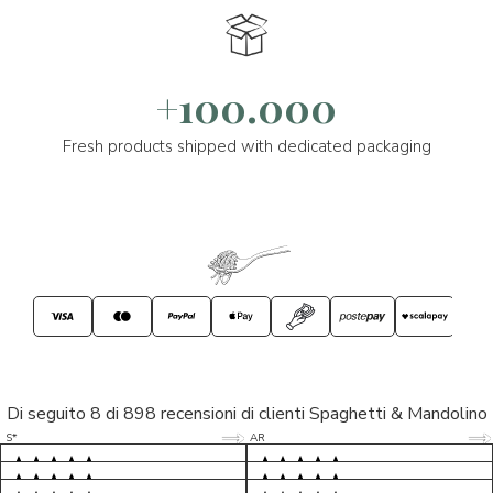
+100.000
Fresh products shipped with dedicated packaging
Di seguito 8 di 898 recensioni di clienti Spaghetti & Mandolino
5/5
5/5
S*
AR
5/5
5/5
LP
D*
5/5
5/5
M*
S*
5/5
Tutto ok. Consegna celere , pacco
esperienza sicuramente positiva,
MC