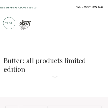
WA: +39 351 865 9444
FREE SHIPPING ABOVE €990,00
ONLY PRODUCTS FROM EXCELLENT
MENU
MANUFACTURERS
OVER 900 POSITIVE REVIEWS
The food and wine selections
Limited edition
Butter: all products limited
edition