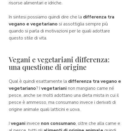
risorse alimentari e idriche.
In sintesi possiamo quindi dire che la
differenza tra
vegano e vegetariano
si assottiglia sempre più
quando si parla di motivazioni per le quali adottare
questo stile di vita.
Vegani e vegetariani differenza:
una questione di origine
Qual è quindi esattamente la
differenza tra vegano e
vegetariano
? I
vegetariani
non mangiano carne né
pesce, anche se molti adottano una dieta mista in cui il
pesce è ammesso, ma consumano invece i derivati di
origine animale quali latticini e uova.
I
vegani
invece
non consumano
, oltre che alla carne e
al pesce, tutti gli
alimenti di origine animale
quindi