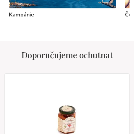
Kampánie
Čer
Doporučujeme ochutnat