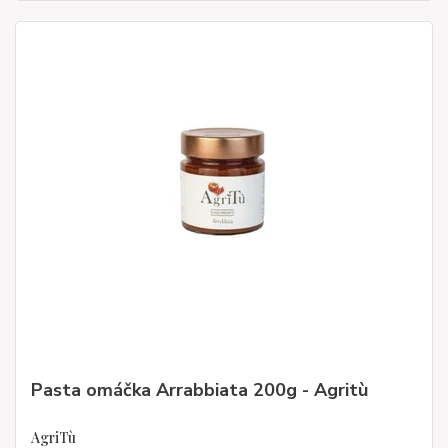
Pasta omáčka Arrabbiata 200g - Agritù
AgriTù