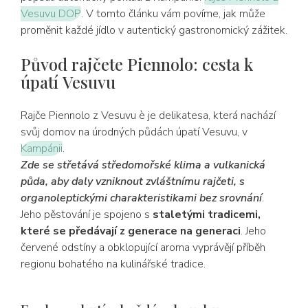
Vesuvu DOP
. V tomto článku vám povíme, jak může
proměnit každé jídlo v autentický gastronomický zážitek.
Původ rajčete Piennolo: cesta k
úpatí Vesuvu
Rajče Piennolo z Vesuvu è je delikatesa, která nachází
svůj domov na úrodných půdách úpatí Vesuvu, v
Kampánii
.
Zde se střetává středomořské klima a vulkanická
půda, aby daly vzniknout zvláštnímu rajčeti, s
organoleptickými charakteristikami bez srovnání
.
Jeho pěstování je spojeno s
staletými tradicemi,
které se předávají z generace na generaci
. Jeho
červené odstíny a obklopující aroma vyprávějí příběh
regionu bohatého na kulinářské tradice.