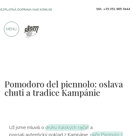
WA: +39 351 865 9444
SOLO PRODUKTY OD VYNIKAJÍCÍCH VÝROBCŮ
MENU
VÍCE NEŽ 900 POZITIVNÍCH RECENZÍ
Pomodoro del piennolo: oslava
chuti a tradice Kampánie
Už jsme mluvili o
druhu italských rajčat
a
popsali autentický poklad z Kampánie:
rajče Piennolo z