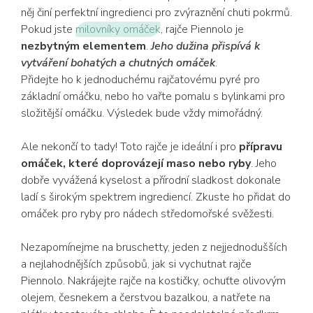
něj činí perfektní ingredienci pro zvýraznění chuti pokrmů.
Pokud jste
milovníky omáček
, rajče Piennolo je
nezbytným elementem
.
Jeho dužina přispívá k
vytváření bohatých a chutných omáček
.
Přidejte ho k jednoduchému rajčatovému pyré pro
základní omáčku, nebo ho vařte pomalu s bylinkami pro
složitější omáčku. Výsledek bude vždy mimořádný.
Ale nekončí to tady! Toto rajče je ideální i pro
přípravu
omáček, které doprovázejí maso nebo ryby
. Jeho
dobře vyvážená kyselost a přírodní sladkost dokonale
ladí s širokým spektrem ingrediencí. Zkuste ho přidat do
omáček pro ryby pro nádech středomořské svěžesti.
Nezapomínejme na bruschetty, jeden z nejjednodušších
a nejlahodnějších způsobů, jak si vychutnat rajče
Piennolo. Nakrájejte rajče na kostičky, ochuťte olivovým
olejem, česnekem a čerstvou bazalkou, a natřete na