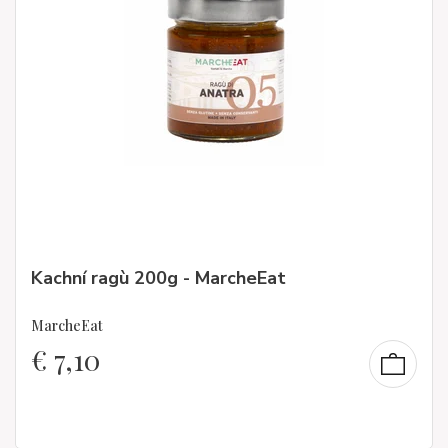
Kachní ragù 200g - MarcheEat
MarcheEat
€
7,10