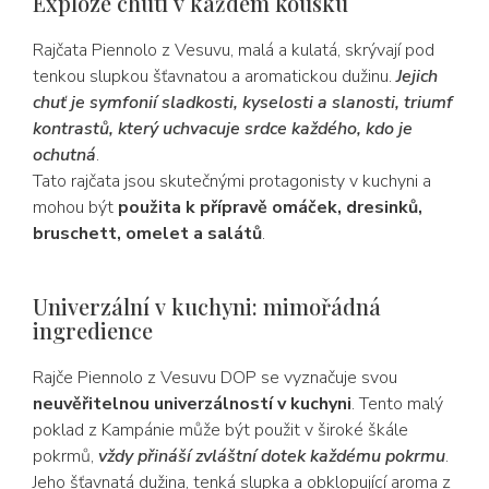
Exploze chutí v každém kousku
Rajčata Piennolo z Vesuvu, malá a kulatá, skrývají pod
tenkou slupkou šťavnatou a aromatickou dužinu.
Jejich
chuť je symfonií sladkosti, kyselosti a slanosti, triumf
kontrastů, který uchvacuje srdce každého, kdo je
ochutná
.
Tato rajčata jsou skutečnými protagonisty v kuchyni a
mohou být
použita k přípravě omáček, dresinků,
bruschett, omelet a salátů
.
Univerzální v kuchyni: mimořádná
ingredience
Rajče Piennolo z Vesuvu DOP se vyznačuje svou
neuvěřitelnou univerzálností v kuchyni
. Tento malý
poklad z Kampánie může být použit v široké škále
pokrmů,
vždy přináší zvláštní dotek každému pokrmu
.
Jeho šťavnatá dužina, tenká slupka a obklopující aroma z