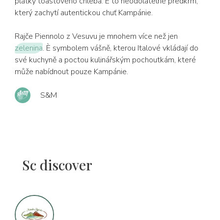
plátky toastového chleba. È to neodolatelné předkrm,
který zachytí autentickou chuť Kampánie.
Rajče Piennolo z Vesuvu je mnohem více než jen
zelenina
. È symbolem vášně, kterou Italové vkládají do
své kuchyně a poctou kulinářským pochoutkám, které
může nabídnout pouze Kampánie.
S&M
Sc discover