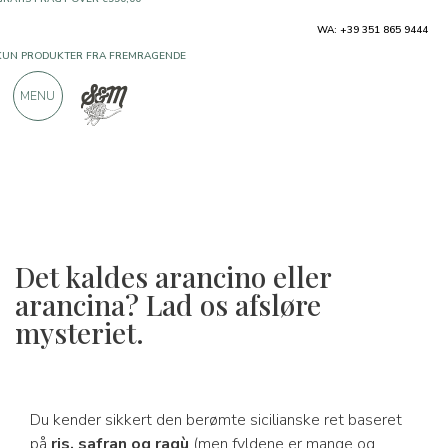
KUN PRODUKTER FRA FREMRAGENDE
WA: +39 351 865 9444
PRODUCENTER
MENU
OVER 900 POSITIVE ANMELDELSER
Det kaldes arancino eller
arancina? Lad os afsløre
mysteriet.
Du kender sikkert den berømte sicilianske ret baseret
på
ris, safran og ragù
(men fyldene er mange og