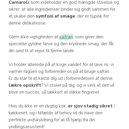
Carnaroli
, som indeholder en god mængde stivelse og
sikrer, at alle ingredienser binder sig godt sammen for
at skabe den
symfoni af smage
, der er typisk for
denne delikatesse.
Glem ikke vigtigheden af
safran
, som giver den
specielle gyldne farve og den krydrede smag, der får
din sind til at rejse til fjerne lande.
Vi holder allerede på at koge vandet for at lave ris, vi
varmer ragùen og forbereder os på at bruge safran...
Er du klar til at kaste dig ud i forberedelsen af denne
lækre opskrift
? Vi stoler på dig, og vi ved, at det vil
blive en succes, så lækkert at slikke fingrene!
Hvis du ikke er en dygtig kok,
er sjov stadig sikret
i
køkkenet, og i tilfælde af behov vil du have den
perfekte undskyldning for at få hjælp fra din
yndlingsassistent!