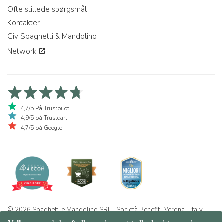
Ofte stillede spørgsmål
Kontakter
Giv Spaghetti & Mandolino
Network
4,7/5 På Trustpilot
4,9/5 på Trustcart
4,7/5 på Google
© 2026 Spaghetti e Mandolino SRL - Società Benefit | Verona - Italy |
+39 351 865 9444 | P.I. IT04913730232 | Certificazione BIO: IT-BIO-