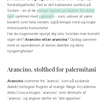
forskelligartede). Det er det kulinariske symbol på
Sicilien - en af de
mange typiske produkter fra dette
land
sammen med
caponata
- som, udover at være
berømt over hele verden, også bringer med sig nogle
interessante kuriositeter.
Har du nogensinde spurgt dig selv, hvordan man korrekt
siger det?
Arancino eller arancina
? Opdag sammen
med os oprindelsen af denne diatribe og dens
nysgerrigheder!
Arancino, stolthed for palermitani
Arancino
stammer fra “aranciu”, som på siciliansk
dialekt betegner frugten af orange. Ifølge Accademia
della Crusca bruges “arancinu” som diminutiv af
“aranciu”, og angiver derfor en “lille appelsin”.