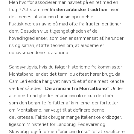
Men hvorfor associerer man navnet på en ret med en
frugt? Alt stammer fra
den arabiske tradition
, hvor
det menes, at arancino har sin oprindelse.
Faktisk næres navne på mad ofte fra frugter, der ligner
dem. Desuden ville tilgængeligheden af de
hovedingredienser, som den er sammensat af, herunder
ris og safran, støtte teorien om, at araberne er
ophavsmændene til arancino.
Sandsynligvis, hvis du følger historierne fra kommissær
Montalbano, er det det term, du oftest hører brugt, da
Camilleri endda har givet navn til et af sine mest kendte
værker således: “
De arancini fra Montalbano
”. Under
alle omstændigheder er arancino ikke kun den form,
som den berømte forfatter af krimierne, der fortæller
om Montalbano, har valgt til at definere denne
delikatesse. Faktisk bruger mange italienske ordbøger,
ligesom Ministeriet for Landbrug, Fødevarer og
Skovbrug, også formen “arancini di riso” for at kvalificere