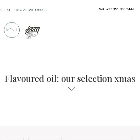
WA: +39 351 865 9444
FREE SHIPPING ABOVE €990,00
ONLY PRODUCTS FROM EXCELLENT
MENU
MANUFACTURERS
OVER 900 POSITIVE REVIEWS
The food and wine selections
Xmas
Flavoured oil: our selection xmas