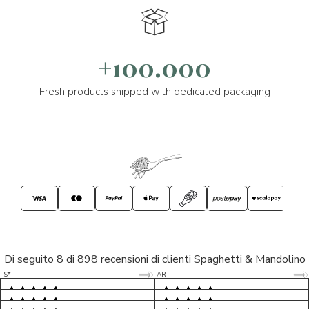
+100.000
Fresh products shipped with dedicated packaging
Di seguito 8 di 898 recensioni di clienti Spaghetti & Mandolino
5/5
5/5
S*
AR
5/5
5/5
LP
D*
5/5
5/5
M*
S*
5/5
Tutto ok. Consegna celere , pacco
esperienza sicuramente positiva,
MC