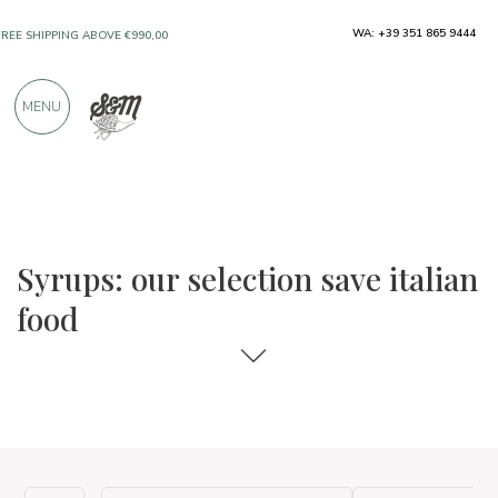
WA: +39 351 865 9444
FREE SHIPPING ABOVE €990,00
ONLY PRODUCTS FROM EXCELLENT
MENU
MANUFACTURERS
OVER 900 POSITIVE REVIEWS
The food and wine selections
Save Italian Food
Syrups: our selection save italian
food