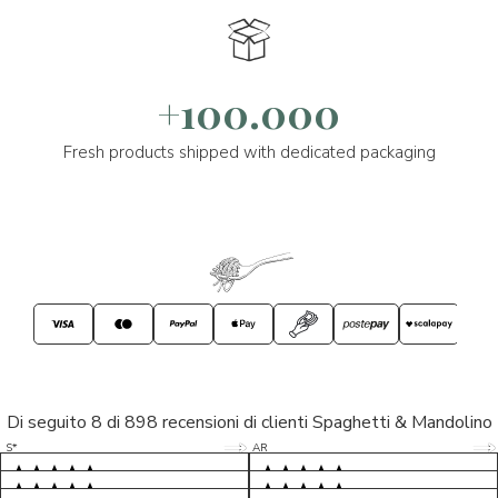
+100.000
Fresh products shipped with dedicated packaging
Di seguito 8 di 898 recensioni di clienti Spaghetti & Mandolino
5/5
5/5
S*
AR
5/5
5/5
LP
D*
5/5
5/5
M*
S*