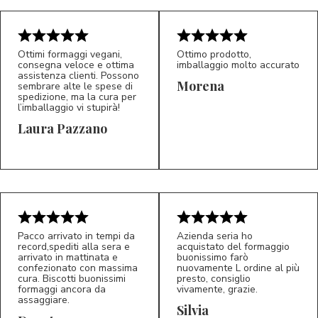
Ottimi formaggi vegani,
Ottimo prodotto,
consegna veloce e ottima
imballaggio molto accurato
assistenza clienti. Possono
Morena
sembrare alte le spese di
spedizione, ma la cura per
l’imballaggio vi stupirà!
Laura Pazzano
5/5
5/5
LP
M*
Pacco arrivato in tempi da
Azienda seria ho
record,spediti alla sera e
acquistato del formaggio
arrivato in mattinata e
buonissimo farò
confezionato con massima
nuovamente L ordine al più
cura. Biscotti buonissimi
presto, consiglio
formaggi ancora da
vivamente, grazie.
assaggiare.
Silvia