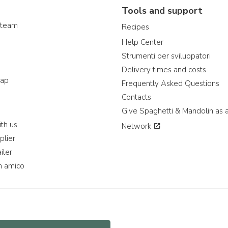
Tools and support
 team
Recipes
Help Center
Strumenti per sviluppatori
Delivery times and costs
map
Frequently Asked Questions
Contacts
Give Spaghetti & Mandolin as a
th us
Network
plier
iler
n amico