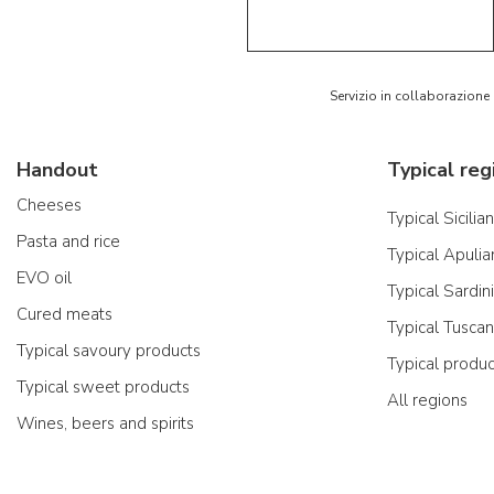
5/5
AR
Servizio in collaborazione
Handout
Typical reg
Cheeses
Typical Sicilia
Pasta and rice
Typical Apulia
EVO oil
Typical Sardin
Cured meats
Typical Tusca
Typical savoury products
Typical produ
Typical sweet products
All regions
Wines, beers and spirits