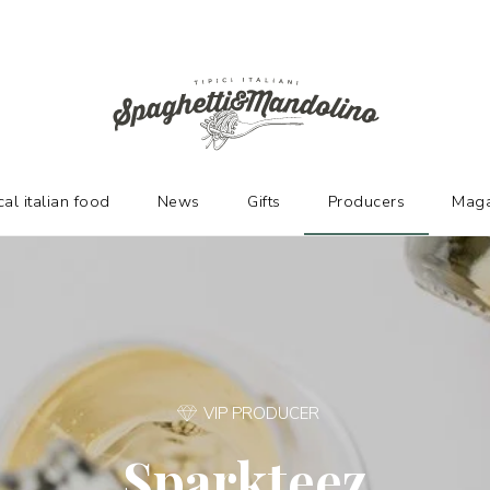
URERS
cal italian food
News
Gifts
Producers
Maga
VIP PRODUCER
Sparkteez