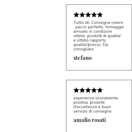
Tutto ok. Consegna celere
, pacco perfetto, formaggio
arrivato in condizioni
ottime, prodotti di qualita'
e ottimo rapporto
qualita'/prezzo. Da
consigliare
5/5
S*
stefano
esperienza sicuramente
positiva, prodotti
d'eccellenza e buon
servizio di consegna
amalio rosati