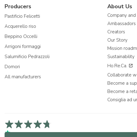
Producers
About Us
Company and
Pastificio Felicetti
Ambassadors
Acquerello riso
Creators
Beppino Occelli
Our Story
Arrigoni formaggi
Mission road
Salumificio Pedrazzoli
Sustainability
Ho.Re.Ca.
Domori
Collaborate wi
All manufacturers
Become a sup
Become a reta
Consiglia ad u
4,7/5 on Trustpilot