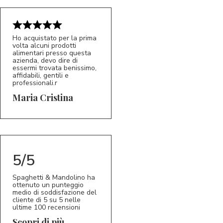
Ho acquistato per la prima
volta alcuni prodotti
alimentari presso questa
azienda, devo dire di
essermi trovata benissimo,
affidabili, gentili e
professionali.r
5/5
MC
Maria Cristina
5/5
Spaghetti & Mandolino ha
ottenuto un punteggio
medio di soddisfazione del
cliente di 5 su 5 nelle
ultime 100 recensioni
Scopri di più