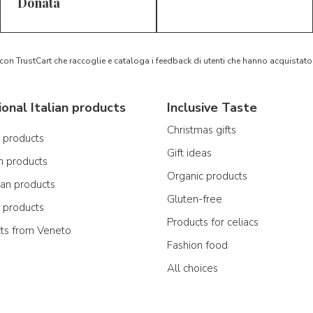
5/5
5/5
D*
S*
Donata
 con TrustCart che raccoglie e cataloga i feedback di utenti che hanno acquista
ional Italian products
Inclusive Taste
Christmas gifts
n products
Gift ideas
n products
Organic products
ian products
Gluten-free
n products
Products for celiacs
cts from Veneto
Fashion food
All choices