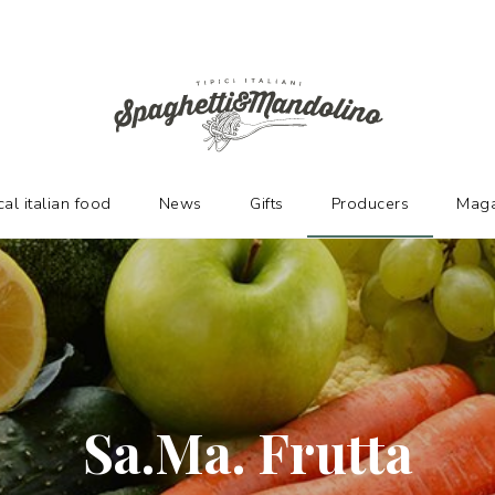
URERS
cal italian food
News
Gifts
Producers
Maga
Sa.Ma. Frutta