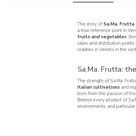
The story of
Sa.Ma. Frutta
a true reference point in Ve
fruits and vegetables
. Bo
sales and distribution points
realities in Veneto in the se
Sa.Ma. Frutta: the
The strength of Sa.Ma. Frutta
Italian cultivations
and esp
born from the passion of those
Behind every product of Sa.M
environments, and particular 