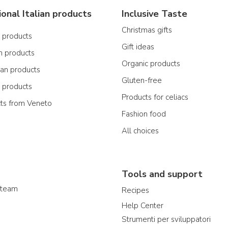
ional Italian products
Inclusive Taste
Christmas gifts
n products
Gift ideas
n products
Organic products
ian products
Gluten-free
n products
Products for celiacs
cts from Veneto
Fashion food
All choices
Tools and support
 team
Recipes
Help Center
Strumenti per sviluppatori