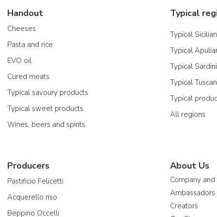
Handout
Typical reg
Cheeses
Typical Sicilia
Pasta and rice
Typical Apulia
EVO oil
Typical Sardin
Cured meats
Typical Tusca
Typical savoury products
Typical produ
Typical sweet products
All regions
Wines, beers and spirits
Producers
About Us
Company and
Pastificio Felicetti
Ambassadors
Acquerello riso
Creators
Beppino Occelli