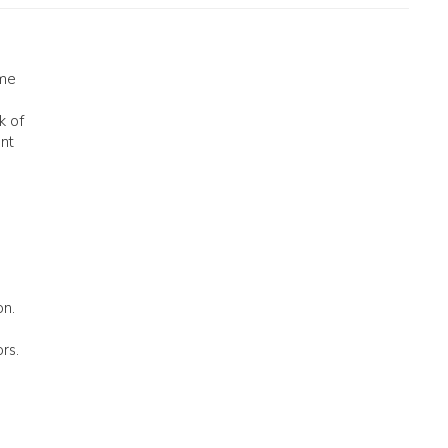
ome
k of
ant
on.
rs.