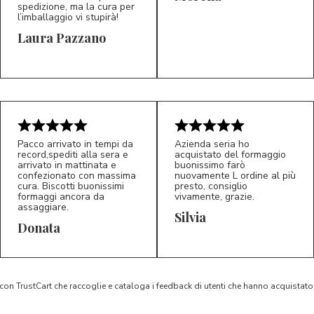
spedizione, ma la cura per
l’imballaggio vi stupirà!
Laura Pazzano
5/5
5/5
LP
M*
Pacco arrivato in tempi da
Azienda seria ho
record,spediti alla sera e
acquistato del formaggio
arrivato in mattinata e
buonissimo farò
confezionato con massima
nuovamente L ordine al più
cura. Biscotti buonissimi
presto, consiglio
formaggi ancora da
vivamente, grazie.
assaggiare.
Silvia
5/5
5/5
D*
S*
Donata
 con TrustCart che raccoglie e cataloga i feedback di utenti che hanno acquista