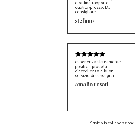
e ottimo rapporto
qualita'/prezzo. Da
consigliare
5/5
S*
stefano
esperienza sicuramente
positiva, prodotti
d'eccellenza e buon
servizio di consegna
amalio rosati
5/5
AR
Servizio in collaborazione