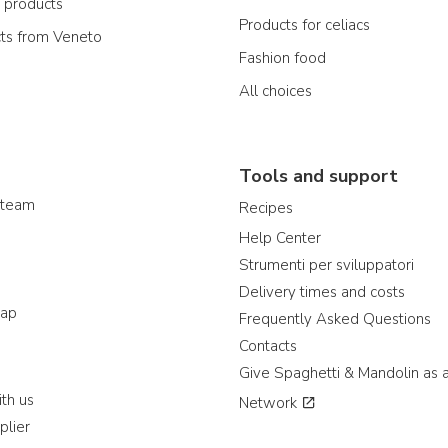
n products
Products for celiacs
cts from Veneto
Fashion food
All choices
Tools and support
 team
Recipes
Help Center
Strumenti per sviluppatori
Delivery times and costs
map
Frequently Asked Questions
Contacts
Give Spaghetti & Mandolin as a
th us
Network
plier