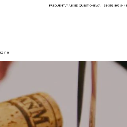
FREQUENTLY ASKED QUESTIONS
WA: +39 351 865 9444
zine