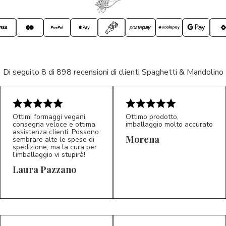
Di seguito 8 di 898 recensioni di clienti Spaghetti & Mandolino
Ottimi formaggi vegani,
Ottimo prodotto,
consegna veloce e ottima
imballaggio molto accurato
assistenza clienti. Possono
Morena
sembrare alte le spese di
spedizione, ma la cura per
l’imballaggio vi stupirà!
Laura Pazzano
5/5
5/5
LP
M*