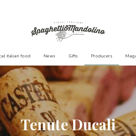
URERS
cal italian food
News
Gifts
Producers
Maga
Tenute Ducali