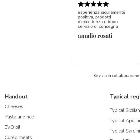
esperienza sicuramente
positiva, prodotti
d'eccellenza e buon
servizio di consegna
amalio rosati
5/5
AR
Servizio in collaborazione
Handout
Typical reg
Cheeses
Typical Sicilia
Pasta and rice
Typical Apulia
EVO oil
Typical Sardin
Cured meats