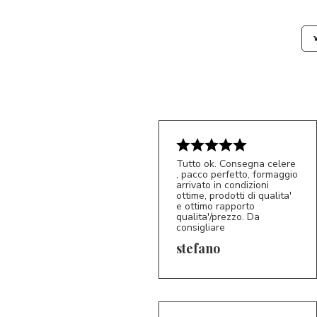
Tutto ok. Consegna celere
, pacco perfetto, formaggio
arrivato in condizioni
ottime, prodotti di qualita'
e ottimo rapporto
qualita'/prezzo. Da
consigliare
5/5
S*
stefano