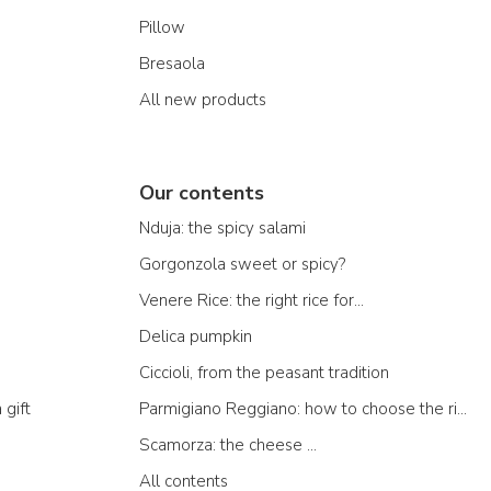
Pillow
Bresaola
All new products
Our contents
Nduja: the spicy salami
Gorgonzola sweet or spicy?
Venere Rice: the right rice for...
Delica pumpkin
Ciccioli, from the peasant tradition
 gift
Parmigiano Reggiano: how to choose the right one
Scamorza: the cheese ...
All contents