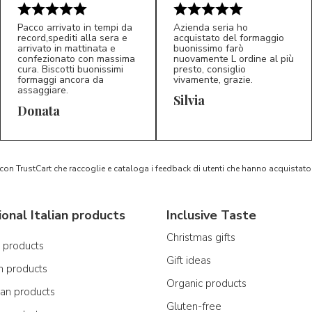
Pacco arrivato in tempi da
Azienda seria ho
record,spediti alla sera e
acquistato del formaggio
arrivato in mattinata e
buonissimo farò
confezionato con massima
nuovamente L ordine al più
cura. Biscotti buonissimi
presto, consiglio
formaggi ancora da
vivamente, grazie.
assaggiare.
Silvia
5/5
5/5
D*
S*
Donata
 con TrustCart che raccoglie e cataloga i feedback di utenti che hanno acquista
ional Italian products
Inclusive Taste
Christmas gifts
n products
Gift ideas
n products
Organic products
ian products
Gluten-free