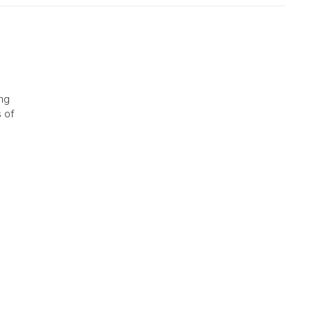
ong
 of