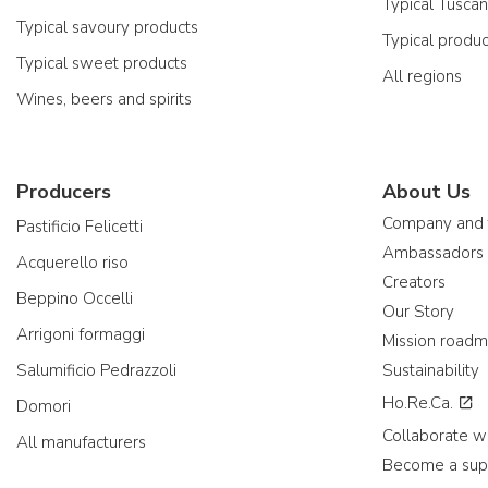
Typical Tusca
Typical savoury products
Typical produ
Typical sweet products
All regions
Wines, beers and spirits
Producers
About Us
Company and
Pastificio Felicetti
Ambassadors
Acquerello riso
Creators
Beppino Occelli
Our Story
Arrigoni formaggi
Mission road
Salumificio Pedrazzoli
Sustainability
Ho.Re.Ca.
Domori
Collaborate wi
All manufacturers
Become a sup