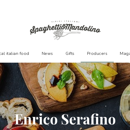
URERS
cal italian food
News
Gifts
Producers
Maga
Enrico Serafino