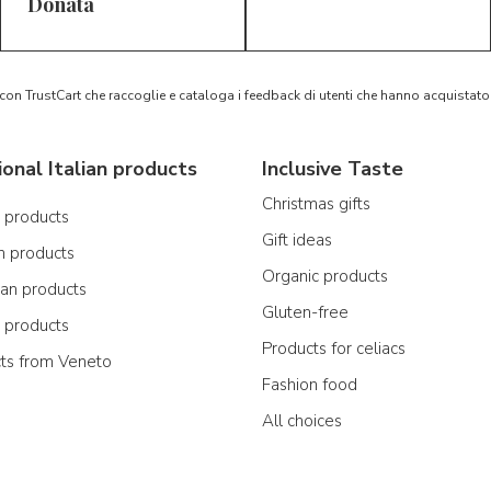
5/5
5/5
D*
S*
Donata
 con TrustCart che raccoglie e cataloga i feedback di utenti che hanno acquista
ional Italian products
Inclusive Taste
Christmas gifts
n products
Gift ideas
n products
Organic products
ian products
Gluten-free
n products
Products for celiacs
cts from Veneto
Fashion food
All choices