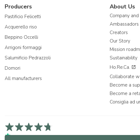
Producers
About Us
Company and
Pastificio Felicetti
Ambassadors
Acquerello riso
Creators
Beppino Occelli
Our Story
Arrigoni formaggi
Mission road
Salumificio Pedrazzoli
Sustainability
Ho.Re.Ca.
Domori
Collaborate wi
All manufacturers
Become a sup
Become a reta
Consiglia ad u
4,7/5 on Trustpilot