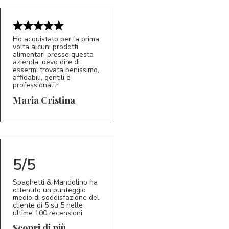
Ho acquistato per la prima
volta alcuni prodotti
alimentari presso questa
azienda, devo dire di
essermi trovata benissimo,
affidabili, gentili e
professionali.r
5/5
MC
Maria Cristina
5/5
Spaghetti & Mandolino ha
ottenuto un punteggio
medio di soddisfazione del
cliente di 5 su 5 nelle
ultime 100 recensioni
Scopri di più