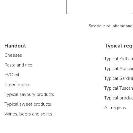
5/5
AR
Servizio in collaborazione
Handout
Typical reg
Cheeses
Typical Sicilia
Pasta and rice
Typical Apulia
EVO oil
Typical Sardin
Cured meats
Typical Tusca
Typical savoury products
Typical produ
Typical sweet products
All regions
Wines, beers and spirits