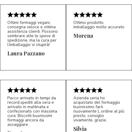
Ottimi formaggi vegani,
Ottimo prodotto,
consegna veloce e ottima
imballaggio molto accurato
assistenza clienti. Possono
Morena
sembrare alte le spese di
spedizione, ma la cura per
l’imballaggio vi stupirà!
Laura Pazzano
5/5
5/5
LP
M*
Pacco arrivato in tempi da
Azienda seria ho
record,spediti alla sera e
acquistato del formaggio
arrivato in mattinata e
buonissimo farò
confezionato con massima
nuovamente L ordine al più
cura. Biscotti buonissimi
presto, consiglio
formaggi ancora da
vivamente, grazie.
assaggiare.
Silvia