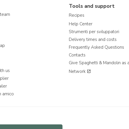
Tools and support
 team
Recipes
Help Center
Strumenti per sviluppatori
Delivery times and costs
map
Frequently Asked Questions
Contacts
Give Spaghetti & Mandolin as a
th us
Network
plier
iler
n amico