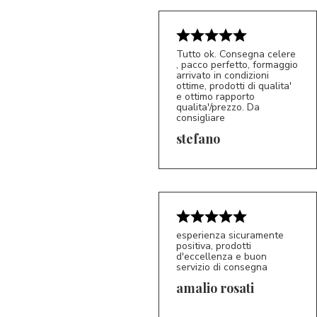
Tutto ok. Consegna celere
, pacco perfetto, formaggio
arrivato in condizioni
ottime, prodotti di qualita'
e ottimo rapporto
qualita'/prezzo. Da
consigliare
5/5
S*
stefano
esperienza sicuramente
positiva, prodotti
d'eccellenza e buon
servizio di consegna
amalio rosati