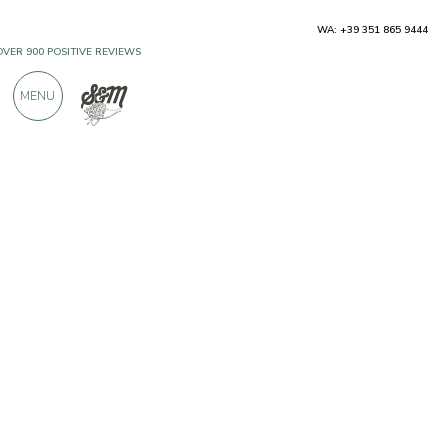
WA: +39 351 865 9444
OVER 900 POSITIVE REVIEWS
MENU
Producers
Arunda Sektkellerei