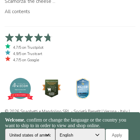
Scamorza: the cheese ...
All contents
4,7/5 on Trustpilot
4,9/5 on Trustcart
4,7/5 on Google
© 2026 Spaghetti e Mandolino SRL - Società Benefit | Verona - Italy |
+39 351 865 9444 | P.I. IT04913730232 | Certificazione BIO: IT-BIO-
016.380-0110744.2026.001 | REA VR-455804 |
Privacy and cookie
policy
|
Sitemap