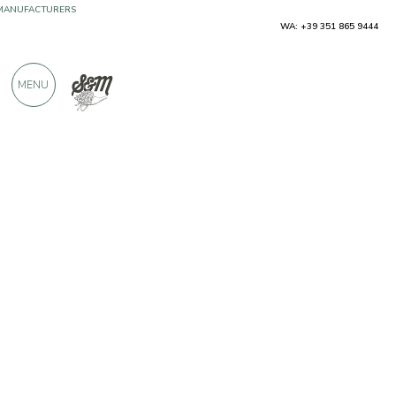
WA: +39 351 865 9444
OVER 900 POSITIVE REVIEWS
MENU
Producers
Castelfeder