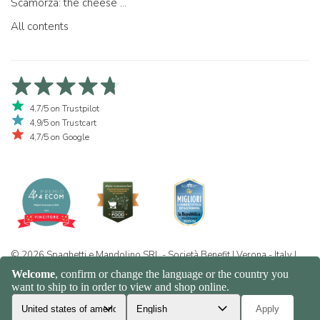
Scamorza: the cheese ...
All contents
4,7/5 on Trustpilot
4,9/5 on Trustcart
4,7/5 on Google
© 2026 Spaghetti e Mandolino SRL - Società Benefit | Verona - Italy |
+39 351 865 9444 | P.I. IT04913730232 | Certificazione BIO: IT-BIO-
016.380-0110744.2026.001 | REA VR-455804 |
Privacy and cookie
policy
|
Sitemap