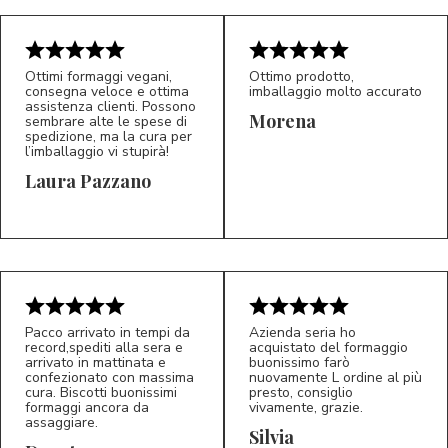
Ottimi formaggi vegani,
Ottimo prodotto,
consegna veloce e ottima
imballaggio molto accurato
assistenza clienti. Possono
Morena
sembrare alte le spese di
spedizione, ma la cura per
l’imballaggio vi stupirà!
Laura Pazzano
5/5
5/5
LP
M*
Pacco arrivato in tempi da
Azienda seria ho
record,spediti alla sera e
acquistato del formaggio
arrivato in mattinata e
buonissimo farò
confezionato con massima
nuovamente L ordine al più
cura. Biscotti buonissimi
presto, consiglio
formaggi ancora da
vivamente, grazie.
assaggiare.
Silvia