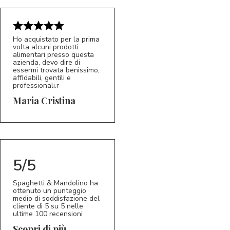
Ho acquistato per la prima
volta alcuni prodotti
alimentari presso questa
azienda, devo dire di
essermi trovata benissimo,
affidabili, gentili e
professionali.r
5/5
MC
Maria Cristina
5/5
Spaghetti & Mandolino ha
ottenuto un punteggio
medio di soddisfazione del
cliente di 5 su 5 nelle
ultime 100 recensioni
Scopri di più