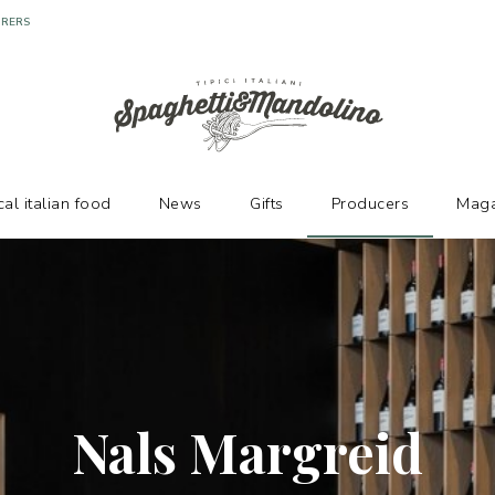
cal italian food
News
Gifts
Producers
Maga
Nals Margreid