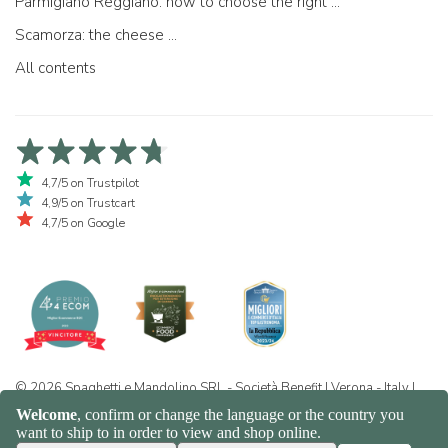
Parmigiano Reggiano: how to choose the right one
Scamorza: the cheese ...
All contents
4,7/5 on Trustpilot
4,9/5 on Trustcart
4,7/5 on Google
© 2026 Spaghetti e Mandolino SRL - Società Benefit | Verona - Italy |
+39 351 865 9444 | P.I. IT04913730232 | Certificazione BIO: IT-BIO-
016.380-0110744.2026.001 | REA VR-455804 |
Privacy and cookie
policy
|
Sitemap