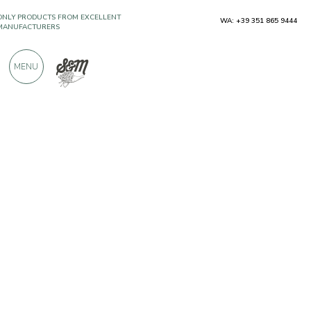
WA: +39 351 865 9444
OVER 900 POSITIVE REVIEWS
MENU
Producers
Tenuta di Gracciano della Seta