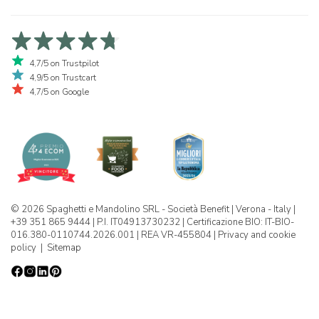
4,7/5 on Trustpilot
4,9/5 on Trustcart
4,7/5 on Google
© 2026 Spaghetti e Mandolino SRL - Società Benefit | Verona - Italy |
+39 351 865 9444 | P.I. IT04913730232 | Certificazione BIO: IT-BIO-
016.380-0110744.2026.001 | REA VR-455804 |
Privacy and cookie
policy
|
Sitemap