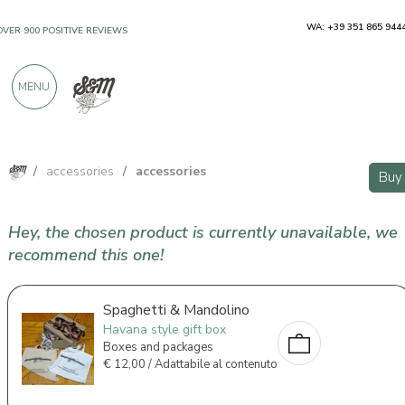
WA: +39 351 865 944
OVER 900 POSITIVE REVIEWS
MENU
/
accessories
/
accessories
Buy
Hey, the chosen product is currently unavailable, we
recommend this one!
Spaghetti & Mandolino
Havana style gift box
Boxes and packages
€
12,00 / Adattabile al contenuto