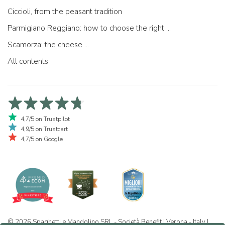
Ciccioli, from the peasant tradition
Parmigiano Reggiano: how to choose the right one
Scamorza: the cheese ...
All contents
4,7/5 on Trustpilot
4,9/5 on Trustcart
4,7/5 on Google
© 2026 Spaghetti e Mandolino SRL - Società Benefit | Verona - Italy |