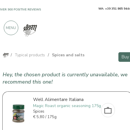
WA: +39 351 865 944
OVER 900 POSITIVE REVIEWS
MENU
/
Typical products
/
Spices and salts
Buy
Hey, the chosen product is currently unavailable, we
recommend this one!
Well Alimentare Italiana
Magic Roast organic seasoning 175g
Spices
€
5,80 / 175g