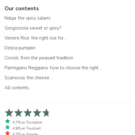
Our contents
Nduja: the spicy salami
Gorgonzola sweet or spicy?
Venere Rice: the right rice for...
Delica pumpkin
Ciccioli, from the peasant tradition
Parmigiano Reggiano: how to choose the right one
Scamorza: the cheese ...
All contents
4,7/5 on Trustpilot
4,9/5 on Trustcart
4,7/5 on Google