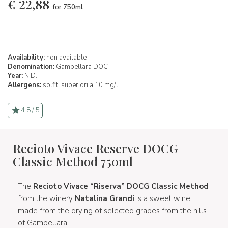
€
22,88
for 750ml
Availability:
non available
Denomination:
Gambellara DOC
Year:
N.D.
Allergens:
solfiti superiori a 10 mg/l
4.8 / 5
Recioto Vivace Reserve DOCG
Classic Method 750ml
The
Recioto Vivace “Riserva” DOCG Classic Method
from the winery
Natalina Grandi
is a sweet wine
made from the drying of selected grapes from the hills
of Gambellara.