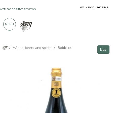
WA: +39 351 865 9444
OVER 900 POSITIVE REVIEWS
MENU
/
Wines, beers and spirits
/
Bubbles
Buy